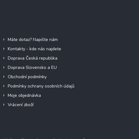
Z
á
á
d
p
a
c
a
Informace pro vás
í
t
p
í
r
Máte dotaz? Napište nám
v
Kontakty - kde nás najdete
k
y
Doprava Česká republika
v
Doprava Slovensko a EU
ý
p
Obchodní podmínky
i
Podmínky ochrany osobních údajů
s
u
Moje objednávka
Vrácení zboží
Odebírat newsletter