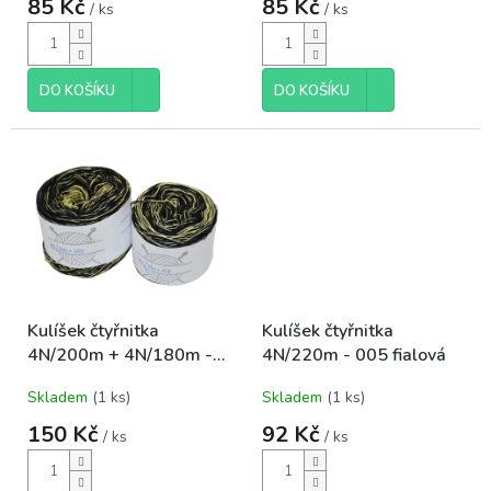
ů
85 Kč
85 Kč
/ ks
/ ks
DO KOŠÍKU
DO KOŠÍKU
Kulíšek čtyřnitka
Kulíšek čtyřnitka
4N/200m + 4N/180m -
4N/220m - 005 fialová
010 světle žlutá
Skladem
(1 ks)
Skladem
(1 ks)
150 Kč
92 Kč
/ ks
/ ks