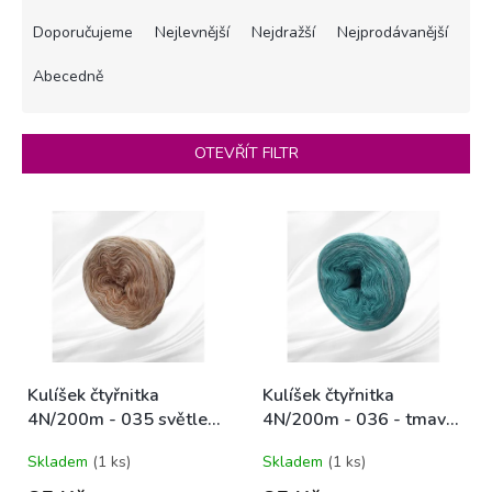
Ř
a
Doporučujeme
Nejlevnější
Nejdražší
Nejprodávanější
z
e
Abecedně
n
í
p
OTEVŘÍT FILTR
r
o
V
d
ý
u
p
k
i
t
s
ů
p
r
o
Kulíšek čtyřnitka
Kulíšek čtyřnitka
d
4N/200m - 035 světle
4N/200m - 036 - tmavší
u
hnědá
aqua
k
Skladem
(1 ks)
Skladem
(1 ks)
t