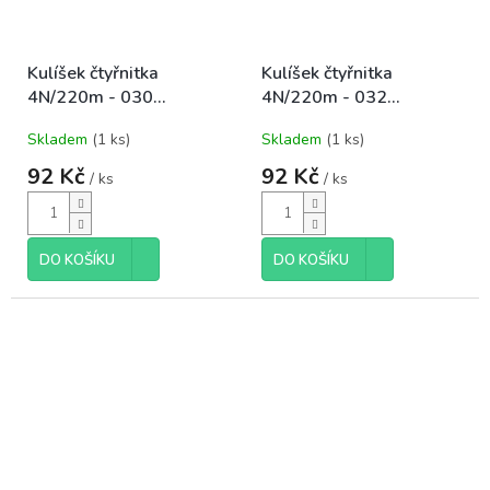
Kulíšek čtyřnitka
Kulíšek čtyřnitka
4N/220m - 030
4N/220m - 032
béžová+sv.hnědá
světlounká šedá-
Skladem
(1 ks)
Skladem
(1 ks)
sv.modrá
92 Kč
92 Kč
/ ks
/ ks
DO KOŠÍKU
DO KOŠÍKU