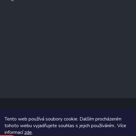
Tento web používá soubory cookie. Dalším procházením
Copyright 2026
www.prizealize.cz
. Všechna práva vyhrazena.
tohoto webu vyjadřujete souhlas s jejich používáním.. Více
informací
zde
.
Grafický návrh vytvořil a na Shoptet implementoval
Tomáš Hlad
&