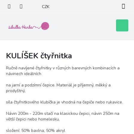
Přejít
CZK
na
obsah
Nákupní
košík
KULÍŠEK čtyřnitka
Ručně navíjené čtyřnitky v různých barevných kombinacích a
návinech ideálních
na jarní a podzímní čepice. Materiál je příjemný, měkký a
prodyštný,
síla čtyřnitkového klubíčka je vhodná na čepiče nebo rukavice.
Návin 200m - 220m stačí na klasickou čepici, návin 250m na
větší čepici nebo homelesku.
složení: 50% bavlna, 50% akryl