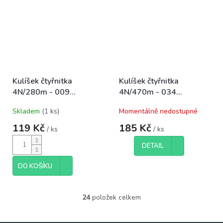
Kulíšek čtyřnitka
Kulíšek čtyřnitka
4N/280m - 009
4N/470m - 034
černá+fialová
černá+malachit (na 2
Skladem
(1 ks)
Momentálně nedostupné
čepice)
119 Kč
185 Kč
/ ks
/ ks
DETAIL
DO KOŠÍKU
24
položek celkem
O
v
l