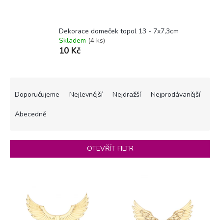
Dekorace domeček topol 13 - 7x7,3cm
Skladem
(4 ks)
10 Kč
Ř
a
Doporučujeme
Nejlevnější
Nejdražší
Nejprodávanější
z
e
Abecedně
n
í
p
OTEVŘÍT FILTR
r
o
V
d
ý
u
p
k
i
t
s