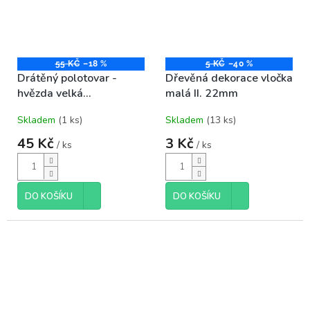
55 KČ
–18 %
5 KČ
–40 %
Drátěný polotovar -
Dřevěná dekorace vločka
hvězda velká
malá II. 22mm
11,5x12,5cm 2ks
Skladem
(1 ks)
Skladem
(13 ks)
45 Kč
3 Kč
/ ks
/ ks
DO KOŠÍKU
DO KOŠÍKU