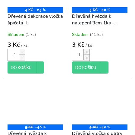
4 KČ
–25 %
5 KČ
–40 %
Dřevěná dekorace vločka
Dřevěná hvězda k
špičatá II.
nalepení 3cm 1ks -
stříbrná
Skladem
(1 ks)
Skladem
(41 ks)
3 Kč
3 Kč
/ ks
/ ks
DO KOŠÍKU
DO KOŠÍKU
5 KČ
–40 %
5 KČ
–40 %
Dřevěná hvězda k
Dřevěná vločka s glitry