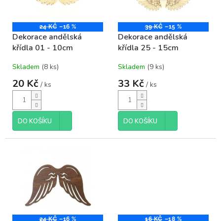
ů
p
r
o
24 KČ
–16 %
39 KČ
–15 %
Dekorace andělská
Dekorace andělská
d
křídla 01 - 10cm
křídla 25 - 15cm
u
k
Skladem
(8 ks)
Skladem
(9 ks)
t
ů
20 Kč
33 Kč
/ ks
/ ks
DO KOŠÍKU
DO KOŠÍKU
24 KČ
–16 %
16 KČ
–18 %