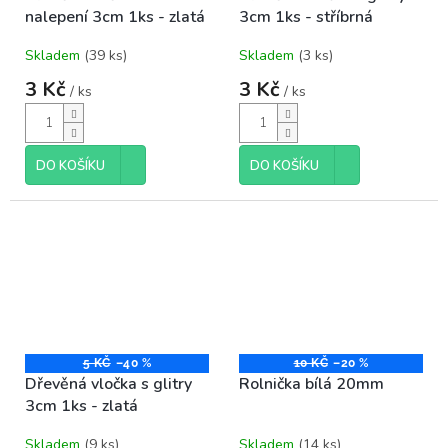
nalepení 3cm 1ks - zlatá
3cm 1ks - stříbrná
Skladem
(39 ks)
Skladem
(3 ks)
3 Kč
3 Kč
/ ks
/ ks
DO KOŠÍKU
DO KOŠÍKU
5 KČ
–40 %
10 KČ
–20 %
Dřevěná vločka s glitry
Rolnička bílá 20mm
3cm 1ks - zlatá
Skladem
(9 ks)
Skladem
(14 ks)