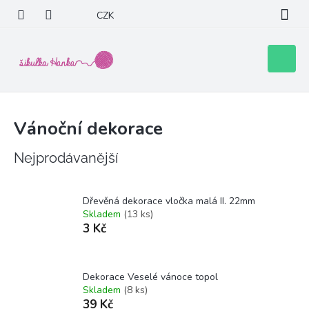
Přejít
CZK
na
obsah
Nákupní
košík
Vánoční dekorace
Nejprodávanější
Dřevěná dekorace vločka malá II. 22mm
Skladem
(13 ks)
3 Kč
Dekorace Veselé vánoce topol
Skladem
(8 ks)
39 Kč