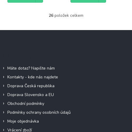
26
položek celkem
O
v
l
Z
á
á
d
p
a
c
a
Informace pro vás
í
t
p
í
r
Máte dotaz? Napište nám
v
Kontakty - kde nás najdete
k
y
Doprava Česká republika
v
Doprava Slovensko a EU
ý
p
Obchodní podmínky
i
Podmínky ochrany osobních údajů
s
u
Moje objednávka
Vrácení zboží