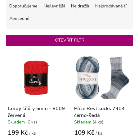
a
Doporučujeme
Nejlevnější
Nejdražší
Nejprodávanější
z
e
Abecedně
n
í
p
OTEVŘÍT FILTR
r
o
V
d
ý
u
p
k
i
t
s
ů
p
r
o
Cordy šňůry 5mm - 8009
Příze Best socks 7404
d
červená
černo-šedá
u
Skladem
(6 ks)
Skladem
(4 ks)
k
Průměrné
Průměrné
hodnocení
hodnocení
t
199 Kč
109 Kč
/ ks
/ ks
produktu
produktu
ů