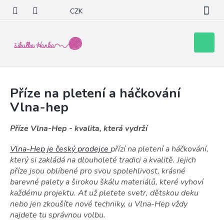
Přejít
CZK
na
obsah
Nákupní
košík
Příze na pletení a háčkování
Vlna-hep
Příze Vlna-Hep - kvalita, která vydrží
Vlna-Hep je český prodejce
přízí na pletení a háčkování,
který si zakládá na dlouholeté tradici a kvalitě. Jejich
příze jsou oblíbené pro svou spolehlivost, krásné
barevné palety a širokou škálu materiálů, které vyhoví
každému projektu. Ať už pletete svetr, dětskou deku
nebo jen zkoušíte nové techniky, u Vlna-Hep vždy
najdete tu správnou volbu.