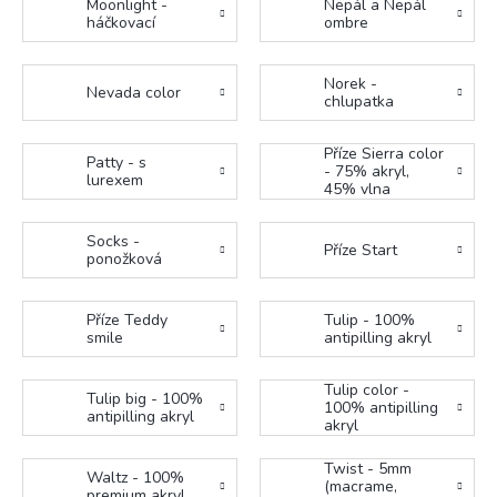
Moonlight -
Nepál a Nepál
háčkovací
ombre
Norek -
Nevada color
chlupatka
Příze Sierra color
Patty - s
- 75% akryl,
lurexem
45% vlna
Socks -
Příze Start
ponožková
Příze Teddy
Tulip - 100%
smile
antipilling akryl
Tulip color -
Tulip big - 100%
100% antipilling
antipilling akryl
akryl
Twist - 5mm
Waltz - 100%
(macrame,
premium akryl