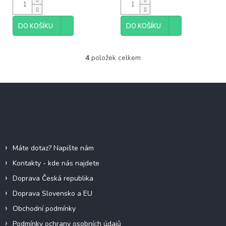
DO KOŠÍKU
DO KOŠÍKU
4
položek celkem
O
v
l
Z
á
á
d
p
a
c
a
Informace pro vás
í
t
p
í
r
Máte dotaz? Napište nám
v
Kontakty - kde nás najdete
k
y
Doprava Česká republika
v
Doprava Slovensko a EU
ý
p
Obchodní podmínky
i
Podmínky ochrany osobních údajů
s