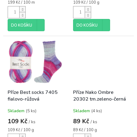
je
je
Měrná
Měrná
199 Kč / 100 m
109 Kč / 100 g
5,0
5,0
cena:
cena:
z
z
5
5
hvězdiček.
hvězdiček.
DO KOŠÍKU
DO KOŠÍKU
Příze Best socks 7405
Příze Nako Ombre
fialovo-růžová
20302 tm.zeleno-černá
Skladem
(5 ks)
Skladem
(4 ks)
109 Kč
89 Kč
/ ks
/ ks
Měrná
Měrná
109 Kč / 100 g
89 Kč / 100 g
cena:
cena: