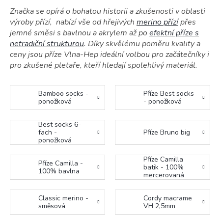
Značka se opírá o bohatou historii a zkušenosti v oblasti
výroby přízí, nabízí vše od hřejivých
merino přízí
přes
jemné směsi s bavlnou a akrylem až po
efektní příze s
netradiční strukturou
. Díky skvělému poměru kvality a
ceny jsou příze Vlna-Hep ideální volbou pro začátečníky i
pro zkušené pletaře, kteří hledají spolehlivý materiál.
Bamboo socks -
Příze Best socks
ponožková
- ponožková
Best socks 6-
fach -
Příze Bruno big
ponožková
Příze Camilla
Příze Camilla -
batik - 100%
100% bavlna
mercerovaná
bavlna, která
pruhuje
Classic merino -
Cordy macrame
směsová
VH 2,5mm