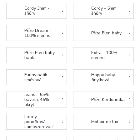
Cordy 3mm -
Cordy - 5mm
šňůry
šňůry
Příze Dream -
Příze Elen baby
100% merino
Příze Elen baby
Extra - 100%
batik
merino
Funny batik -
Happy baby -
směsová
žinylková
Jeans - 55%
bavlna, 45%
Příze Kordonetka
akryl
Lofoty -
ponožková,
Mohair de lux
samovzorovací