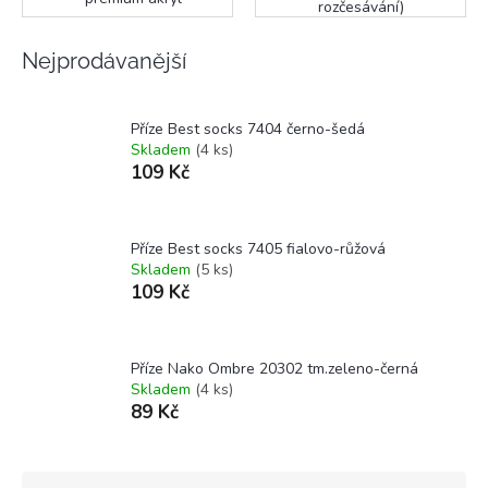
rozčesávání)
Nejprodávanější
Příze Best socks 7404 černo-šedá
Skladem
(4 ks)
109 Kč
Příze Best socks 7405 fialovo-růžová
Skladem
(5 ks)
109 Kč
Příze Nako Ombre 20302 tm.zeleno-černá
Skladem
(4 ks)
89 Kč
Ř