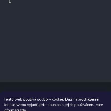
Tento web používá soubory cookie. Dalším procházením
Copyright 2026
www.prizealize.cz
. Všechna práva vyhrazena.
tohoto webu vyjadřujete souhlas s jejich používáním.. Více
informací
zde
.