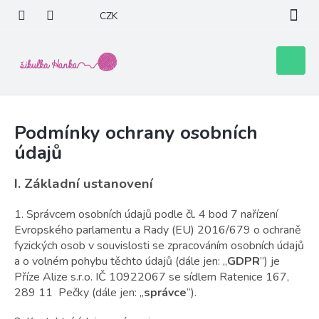
Přejít
CZK
na
obsah
Nákupní
košík
Podmínky ochrany osobních
údajů
I.
Základní ustanovení
1. Správcem osobních údajů podle čl. 4 bod 7 nařízení
Evropského parlamentu a Rady (EU) 2016/679 o ochraně
fyzických osob v souvislosti se zpracováním osobních údajů
a o volném pohybu těchto údajů (dále jen: „
GDPR
”) je
Příze Alize s.r.o. IČ 10922067 se sídlem Ratenice 167,
289 11 Pečky (dále jen: „
správce
“).