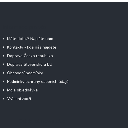
Z
á
p
a
Informace pro vás
t
í
Máte dotaz? Napište nám
Kontakty - kde nás najdete
Doprava Česká republika
Doprava Slovensko a EU
Obchodní podmínky
Podmínky ochrany osobních údajů
Moje objednávka
Vrácení zboží
Odebírat newsletter