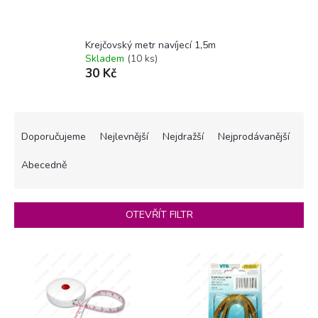
Krejčovský metr navíjecí 1,5m
Skladem
(10 ks)
30 Kč
Ř
a
Doporučujeme
Nejlevnější
Nejdražší
Nejprodávanější
z
e
Abecedně
n
í
p
OTEVŘÍT FILTR
r
o
V
d
ý
u
p
k
i
t
s