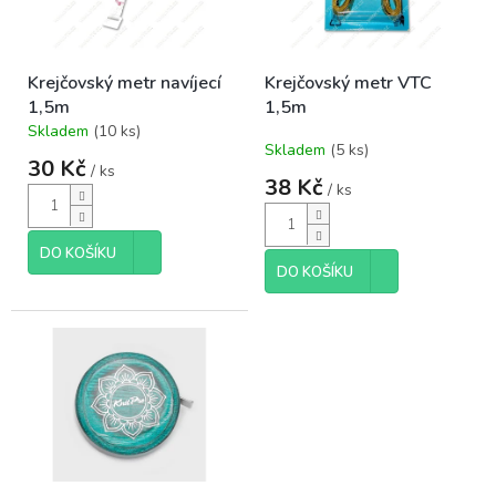
ů
p
r
o
Krejčovský metr navíjecí
Krejčovský metr VTC
d
1,5m
1,5m
u
Skladem
(10 ks)
k
Průměrné
Skladem
(5 ks)
hodnocení
t
30 Kč
/ ks
produktu
ů
38 Kč
/ ks
je
5,0
z
DO KOŠÍKU
5
DO KOŠÍKU
hvězdiček.