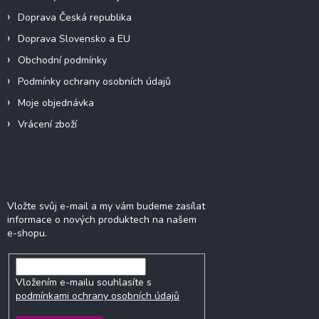
k
y
Doprava Česká republika
v
Doprava Slovensko a EU
ý
p
Obchodní podmínky
i
Podmínky ochrany osobních údajů
s
u
Moje objednávka
Vrácení zboží
Odebírat newsletter
Vložte svůj e-mail a my vám budeme zasílat
informace o nových produktech na našem
e-shopu.
Vložením e-mailu souhlasíte s
podmínkami ochrany osobních údajů