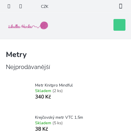
Přejít
CZK
na
obsah
Nákupní
košík
Metry
Nejprodávanější
Metr Knitpro Mindful
Skladem
(2 ks)
340 Kč
Krejčovský metr VTC 1,5m
Skladem
(5 ks)
38 Kč