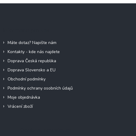
l
Z
á
á
d
p
a
c
a
Informace pro vás
í
t
p
í
r
Máte dotaz? Napište nám
v
Kontakty - kde nás najdete
k
y
Doprava Česká republika
v
Doprava Slovensko a EU
ý
p
Obchodní podmínky
i
Podmínky ochrany osobních údajů
s
u
Moje objednávka
Vrácení zboží
Odebírat newsletter