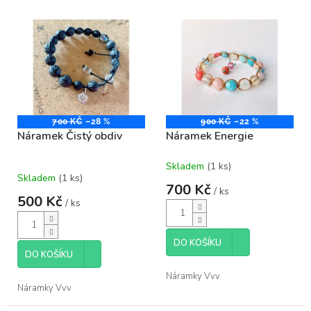
o
V
d
ý
u
p
k
i
t
s
ů
p
r
o
700 KČ
–28 %
900 KČ
–22 %
Náramek Čistý obdiv
Náramek Energie
d
u
Skladem
(1 ks)
k
Průměrné
Skladem
(1 ks)
hodnocení
t
700 Kč
/ ks
produktu
ů
500 Kč
/ ks
je
5,0
z
DO KOŠÍKU
5
DO KOŠÍKU
hvězdiček.
Náramky Vvv
Náramky Vvv