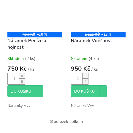
900 KČ
–16 %
1 111 KČ
–14 %
Náramek Peníze a
Náramek Vděčnost
hojnost
Skladem
(2 ks)
Skladem
(4 ks)
750 Kč
950 Kč
/ ks
/ ks
DO KOŠÍKU
DO KOŠÍKU
Náramky Vvv
Náramky Vvv
8
položek celkem
O
v