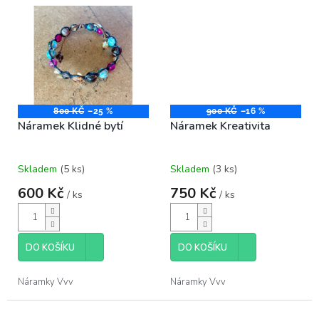
800 KČ
–25 %
900 KČ
–16 %
Náramek Klidné bytí
Náramek Kreativita
Skladem
(5 ks)
Skladem
(3 ks)
600 Kč
750 Kč
/ ks
/ ks
DO KOŠÍKU
DO KOŠÍKU
Náramky Vvv
Náramky Vvv