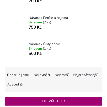
700 Kč
Náramek Peníze a hojnost
Skladem
(2 ks)
750 Kč
Náramek Čistý obdiv
Skladem
(1 ks)
500 Kč
Ř
a
Doporučujeme
Nejlevnější
Nejdražší
Nejprodávanější
z
e
Abecedně
n
í
p
OTEVŘÍT FILTR
r