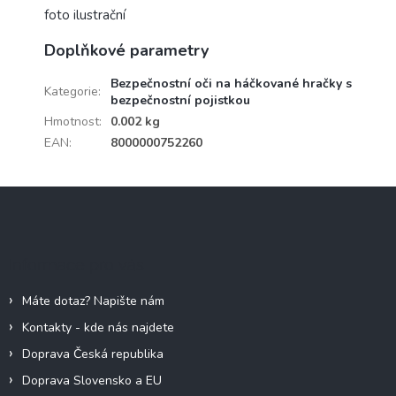
foto ilustrační
Doplňkové parametry
Bezpečnostní oči na háčkované hračky s
Kategorie
:
bezpečnostní pojistkou
Hmotnost
:
0.002 kg
EAN
:
8000000752260
Z
á
p
a
Informace pro vás
t
í
Máte dotaz? Napište nám
Kontakty - kde nás najdete
Doprava Česká republika
Doprava Slovensko a EU