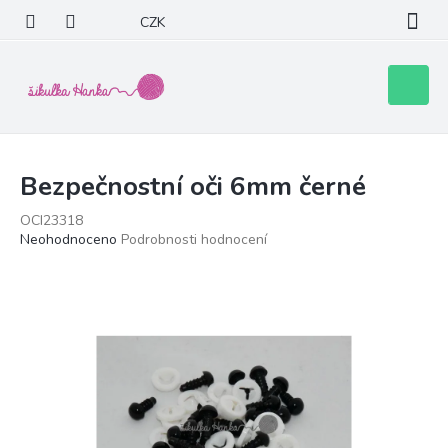
Přejít
CZK
na
obsah
Nákupní
košík
Bezpečnostní oči 6mm černé
OCI23318
Průměrné
Neohodnoceno
Podrobnosti hodnocení
hodnocení
produktu
je
0,0
z
5
hvězdiček.