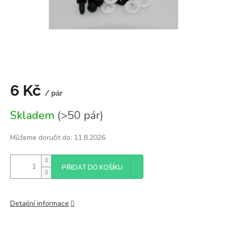
6 Kč
/ pár
Měrná
Skladem
(>50 pár)
cena:
Můžeme doručit do:
11.8.2026
PŘIDAT DO KOŠÍKU
Detailní informace