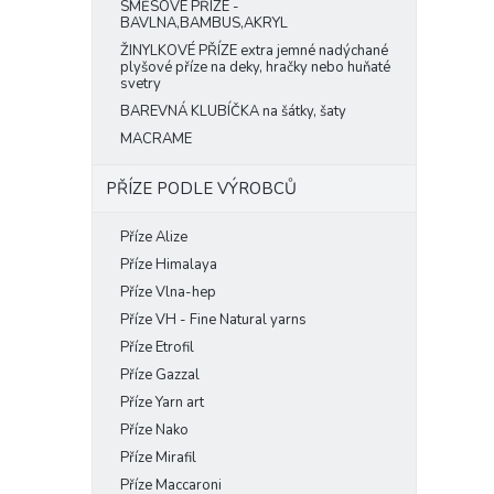
SMĚSOVÉ PŘÍZE -
BAVLNA,BAMBUS,AKRYL
ŽINYLKOVÉ PŘÍZE extra jemné nadýchané
plyšové příze na deky, hračky nebo huňaté
svetry
BAREVNÁ KLUBÍČKA na šátky, šaty
MACRAME
PŘÍZE PODLE VÝROBCŮ
Příze Alize
Příze Himalaya
Příze Vlna-hep
Příze VH - Fine Natural yarns
Příze Etrofil
Příze Gazzal
Příze Yarn art
Příze Nako
Příze Mirafil
Příze Maccaroni