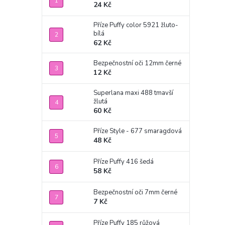
24 Kč
Příze Puffy color 5921 žluto-
bílá
62 Kč
Bezpečnostní oči 12mm černé
12 Kč
Superlana maxi 488 tmavší
žlutá
60 Kč
Příze Style - 677 smaragdová
48 Kč
Příze Puffy 416 šedá
58 Kč
Bezpečnostní oči 7mm černé
7 Kč
Příze Puffy 185 růžová