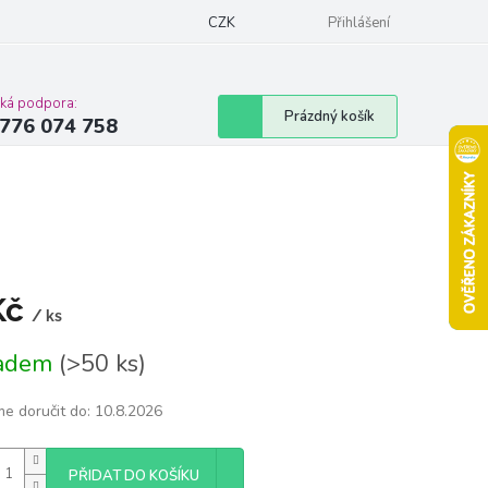
Podmínky ochrany osobních údajů
CZK
Moje objednávka
Přihlášení
Vrácení zbož
cká podpora:
Nákupní
Prázdný košík
776 074 758
košík
Kč
/ ks
á
ladem
(>50 ks)
e doručit do:
10.8.2026
PŘIDAT DO KOŠÍKU