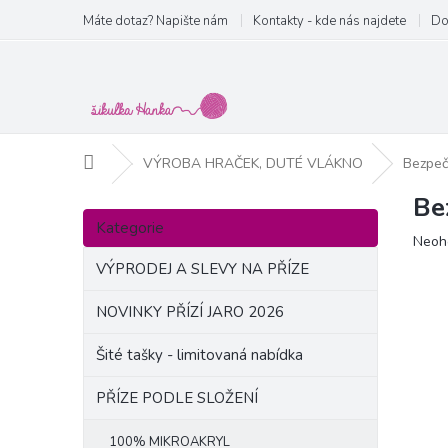
Přejít
Máte dotaz? Napište nám
Kontakty - kde nás najdete
Do
na
obsah
Domů
VÝROBA HRAČEK, DUTÉ VLÁKNO
Bezpeč
Be
P
Přeskočit
o
Kategorie
kategorie
Prům
Neoh
s
hodn
t
VÝPRODEJ A SLEVY NA PŘÍZE
produ
r
je
a
NOVINKY PŘÍZÍ JARO 2026
0,0
n
z
Šité tašky - limitovaná nabídka
5
n
hvězd
í
PŘÍZE PODLE SLOŽENÍ
p
a
100% MIKROAKRYL
n