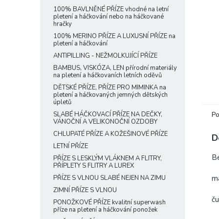
e
100% BAVLNĚNÉ PŘÍZE vhodné na letní
pletení a háčkování nebo na háčkované
l
hračky
100% MERINO PŘÍZE A LUXUSNÍ PŘÍZE na
pletení a háčkování
ANTIPILLING - NEŽMOLKUJÍCÍ PŘÍZE
BAMBUS, VISKÓZA, LEN přírodní materiály
na pletení a háčkovaních letních oděvů
DĚTSKÉ PŘÍZE, PŘÍZE PRO MIMINKA na
pletení a háčkovaných jemných dětských
úpletů
Po
SLABÉ HÁČKOVACÍ PŘÍZE NA DEČKY,
VÁNOČNÍ A VELIKONOČNÍ OZDOBY
CHLUPATÉ PŘÍZE A KOŽEŠINOVÉ PŘÍZE
D
LETNÍ PŘÍZE
Be
PŘÍZE S LESKLÝM VLÁKNEM A FLITRY,
PŘÍPLETY S FLITRY A LUREX
ma
PŘÍZE S VLNOU SLABÉ NEJEN NA ZIMU
ZIMNÍ PŘÍZE S VLNOU
č
PONOŽKOVÉ PŘÍZE kvalitní superwash
příze na pletení a háčkování ponožek