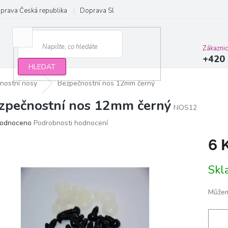
prava Česká republika
Doprava Slovensko a EU
Obchodní podmínky
Zákazni
+420 
HLEDAT
nostní nosy
Bezpečnostní nos 12mm černý
zpečnostní nos 12mm černý
NOS12
ěrné
odnoceno
Podrobnosti hodnocení
ocení
6 
ktu
Měrn
Sk
cena:
iček.
Můžem