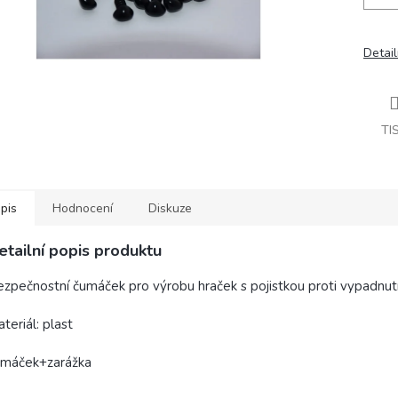
Detail
TI
pis
Hodnocení
Diskuze
etailní popis produktu
zpečnostní čumáček pro výrobu hraček s pojistkou proti vypadnutí
teriál: plast
umáček+zarážka