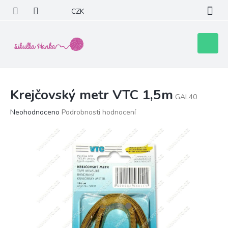
Přejít
CZK
na
obsah
Nákupní
košík
Krejčovský metr VTC 1,5m
GAL40
Průměrné
Neohodnoceno
Podrobnosti hodnocení
hodnocení
produktu
je
0,0
z
5
hvězdiček.