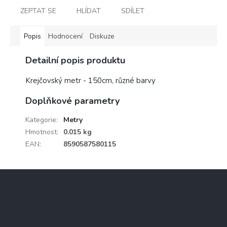
ZEPTAT SE
HLÍDAT
SDÍLET
Popis
Hodnocení
Diskuze
Detailní popis produktu
Krejčovský metr - 150cm, různé barvy
Doplňkové parametry
Kategorie
:
Metry
Hmotnost
:
0.015 kg
EAN
:
8590587580115
Z
á
p
a
Informace pro vás
t