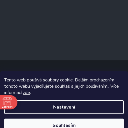
Tento web používá soubory cookie. Dalším procházením
Copyright 2026
www.prizealize.cz
. Všechna práva vyhrazena.
tohoto webu vyjadřujete souhlas s jejich používáním.. Více
informací
zde
.
Grafický návrh vytvořil a na Shoptet implementoval
Tomáš Hlad
&
Shoptetak.cz
.
Nastavení
Zobrazit
ě
Vytvořil Shoptet
Souhlasím