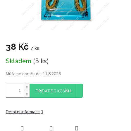
38 Kč
/ ks
Měrná
Skladem
(5 ks)
cena:
Můžeme doručit do:
11.8.2026
PŘIDAT DO KOŠÍKU
Detailní informace