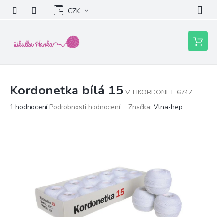
Přejít
CZK
na
obsah
Nákupní
košík
Kordonetka bílá 15
V-HKORDONET-6747
Průměrné
1 hodnocení
Podrobnosti hodnocení
Značka:
Vlna-hep
hodnocení
produktu
je
5,0
z
5
hvězdiček.