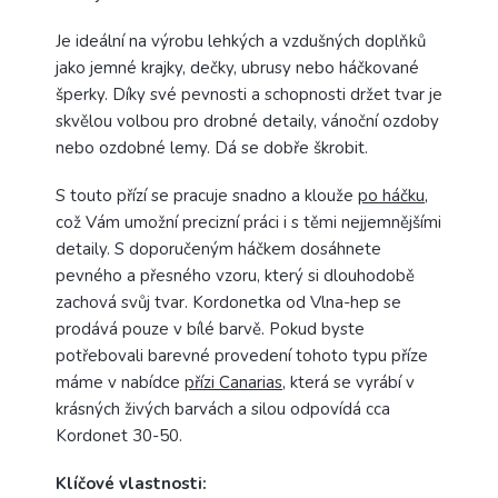
Je ideální na výrobu lehkých a vzdušných doplňků
jako jemné krajky, dečky, ubrusy nebo háčkované
šperky. Díky své pevnosti a schopnosti držet tvar je
skvělou volbou pro drobné detaily, vánoční ozdoby
nebo ozdobné lemy. Dá se dobře škrobit.
S touto přízí se pracuje snadno a klouže
po háčku
,
což Vám umožní precizní práci i s těmi nejjemnějšími
detaily. S doporučeným háčkem dosáhnete
pevného a přesného vzoru, který si dlouhodobě
zachová svůj tvar. Kordonetka od Vlna-hep se
prodává pouze v bílé barvě. Pokud byste
potřebovali barevné provedení tohoto typu příze
máme v nabídce
přízi Canarias
, která se vyrábí v
krásných živých barvách a silou odpovídá cca
Kordonet 30-50.
Klíčové vlastnosti: