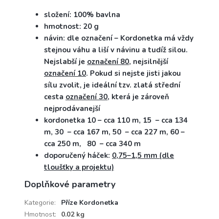
složení: 100% bavlna
hmotnost: 20 g
návin: dle označení – Kordonetka má vždy
stejnou váhu a liší v návinu a tudíž silou.
Nejslabší je
označení 80
, nejsilnější
označení 10
. Pokud si nejste jisti jakou
sílu zvolit, je ideální tzv. zlatá střední
cesta
označení 30
, která je zároveň
nejprodávanejší
kordonetka 10 – cca 110 m, 15 – cca 134
m, 30 – cca 167 m, 50 – cca 227 m, 60 –
cca 250 m, 80 – cca 340 m
doporučený háček:
0,75–1,5 mm (dle
tloušťky a projektu)
Doplňkové parametry
Kategorie
:
Příze Kordonetka
Hmotnost
:
0.02 kg