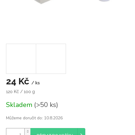
24 Kč
/ ks
Měrná
120 Kč / 100 g
cena:
Skladem
(>50 ks)
Můžeme doručit do:
10.8.2026