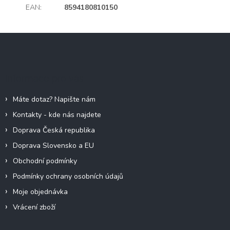
EAN
:
8594180810150
Z
á
p
a
Informace pro vás
t
í
Máte dotaz? Napište nám
Kontakty - kde nás najdete
Doprava Česká republika
Doprava Slovensko a EU
Obchodní podmínky
Podmínky ochrany osobních údajů
Moje objednávka
Vrácení zboží