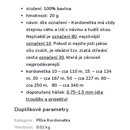
složení: 100% bavlna
hmotnost: 20 g
návin: dle označení – Kordonetka má vždy
stejnou váhu a liší v návinu a tudíž silou.
Nejslabší je
označení 80
, nejsilnější
označení 10
. Pokud si nejste jisti jakou
sílu zvolit, je ideální tzv. zlatá střední
cesta
označení 30
, která je zároveň
nejprodávanejší
kordonetka 10 – cca 110 m, 15 – cca 134
m, 30 – cca 167 m, 50 – cca 227 m, 60 –
cca 250 m, 80 – cca 340 m
doporučený háček:
0,75–1,5 mm (dle
tloušťky a projektu)
Doplňkové parametry
Kategorie
:
Příze Kordonetka
Hmotnost
:
0.02 kg