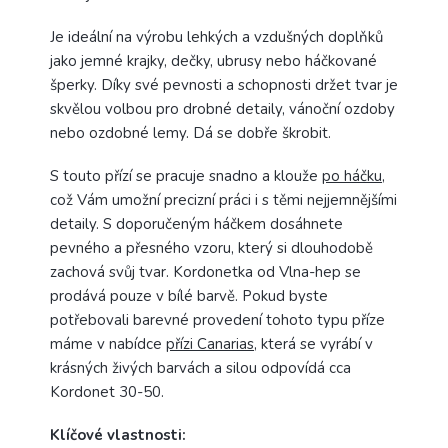
Je ideální na výrobu lehkých a vzdušných doplňků
jako jemné krajky, dečky, ubrusy nebo háčkované
šperky. Díky své pevnosti a schopnosti držet tvar je
skvělou volbou pro drobné detaily, vánoční ozdoby
nebo ozdobné lemy. Dá se dobře škrobit.
S touto přízí se pracuje snadno a klouže
po háčku
,
což Vám umožní precizní práci i s těmi nejjemnějšími
detaily. S doporučeným háčkem dosáhnete
pevného a přesného vzoru, který si dlouhodobě
zachová svůj tvar. Kordonetka od Vlna-hep se
prodává pouze v bílé barvě. Pokud byste
potřebovali barevné provedení tohoto typu příze
máme v nabídce
přízi Canarias
, která se vyrábí v
krásných živých barvách a silou odpovídá cca
Kordonet 30-50.
Klíčové vlastnosti: