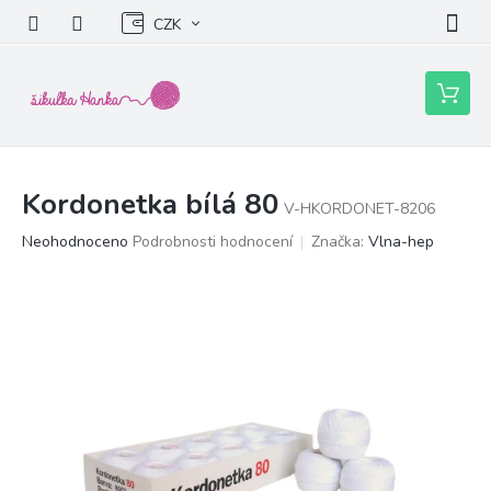
Přejít
CZK
na
obsah
Nákupní
košík
Kordonetka bílá 80
V-HKORDONET-8206
Průměrné
Neohodnoceno
Podrobnosti hodnocení
Značka:
Vlna-hep
hodnocení
produktu
je
0,0
z
5
hvězdiček.