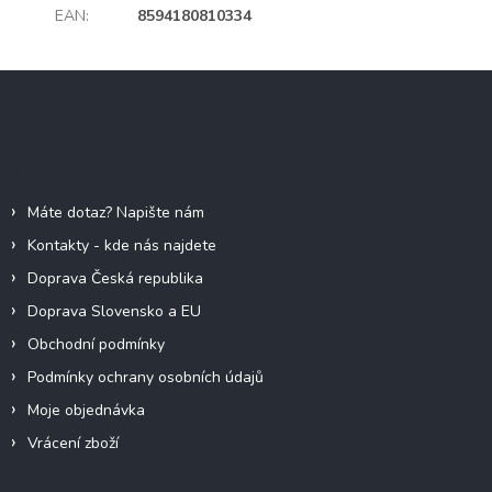
EAN
:
8594180810334
Z
á
p
a
Informace pro vás
t
í
Máte dotaz? Napište nám
Kontakty - kde nás najdete
Doprava Česká republika
Doprava Slovensko a EU
Obchodní podmínky
Podmínky ochrany osobních údajů
Moje objednávka
Vrácení zboží