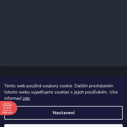
Tento web používá soubory cookie. Dalším procházením
Copyright 2026
www.prizealize.cz
. Všechna práva vyhrazena.
tohoto webu vyjadřujete souhlas s jejich používáním.. Více
informací
zde
.
Grafický návrh vytvořil a na Shoptet implementoval
Tomáš Hlad
&
Shoptetak.cz
.
Nastavení
Zobrazit
ě
Vytvořil Shoptet