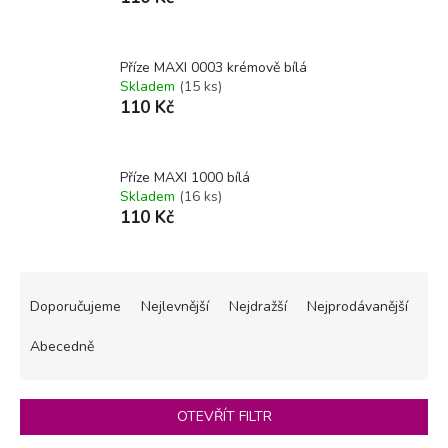
Příze MAXI 0003 krémově bílá
Skladem
(15 ks)
110 Kč
Příze MAXI 1000 bílá
Skladem
(16 ks)
110 Kč
Ř
a
Doporučujeme
Nejlevnější
Nejdražší
Nejprodávanější
z
e
Abecedně
n
í
p
OTEVŘÍT FILTR
r