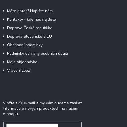
í
t
p
í
r
Máte dotaz? Napište nám
v
Kontakty - kde nás najdete
k
y
Doprava Česká republika
v
Doprava Slovensko a EU
ý
p
Obchodní podmínky
i
Podmínky ochrany osobních údajů
s
u
Moje objednávka
Vrácení zboží
Odebírat newsletter
Vložte svůj e-mail a my vám budeme zasílat
informace o nových produktech na našem
e-shopu.