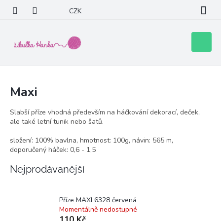
Přejít
CZK
na
obsah
Nákupní
košík
Maxi
Slabší příze vhodná především na háčkování dekorací, deček,
ale také letní tunik nebo šatů.
složení: 100% bavlna, hmotnost: 100g, návin: 565 m,
doporučený háček: 0,6 - 1,5
Nejprodávanější
Příze MAXI 6328 červená
Momentálně nedostupné
110 Kč