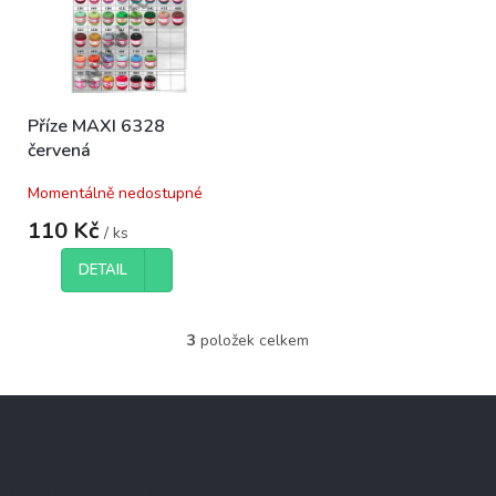
Příze MAXI 6328
červená
Momentálně nedostupné
110 Kč
/ ks
DETAIL
3
položek celkem
O
v
l
Z
á
á
d
p
a
c
a
Informace pro vás