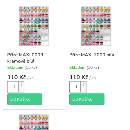
o
V
d
ý
u
p
k
i
t
s
ů
p
r
o
Příze MAXI 0003
Příze MAXI 1000 bílá
d
krémově bílá
u
Skladem
(15 ks)
Skladem
(16 ks)
k
Průměrné
Průměrné
hodnocení
hodnocení
t
110 Kč
110 Kč
/ ks
/ ks
produktu
produktu
ů
je
je
5,0
5,0
z
z
DO KOŠÍKU
DO KOŠÍKU
5
5
hvězdiček.
hvězdiček.