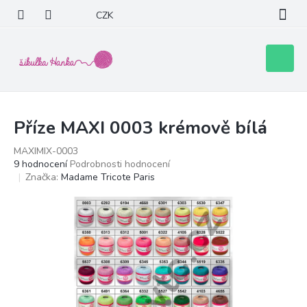
Přejít
CZK
na
obsah
Nákupní
košík
Příze MAXI 0003 krémově bílá
MAXIMIX-0003
Průměrné
9 hodnocení
Podrobnosti hodnocení
hodnocení
Značka:
Madame Tricote Paris
produktu
je
5,0
z
5
hvězdiček.