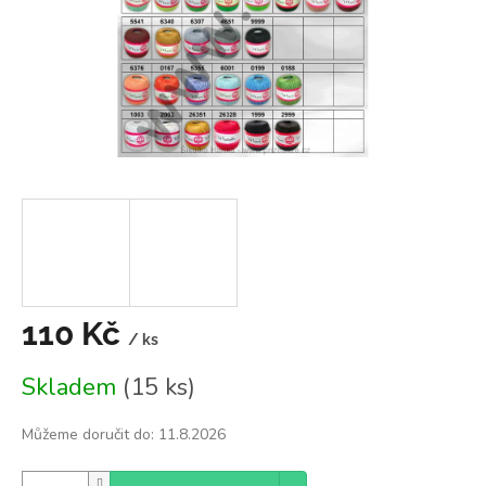
110 Kč
/ ks
Měrná
Skladem
(15 ks)
cena:
Můžeme doručit do:
11.8.2026