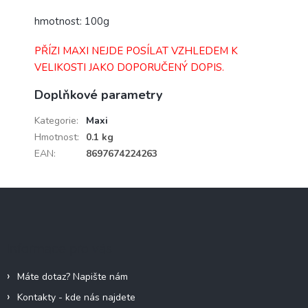
hmotnost: 100g
PŘÍZI MAXI NEJDE POSÍLAT VZHLEDEM K
VELIKOSTI JAKO DOPORUČENÝ DOPIS.
Doplňkové parametry
Kategorie
:
Maxi
Hmotnost
:
0.1 kg
EAN
:
8697674224263
Z
á
p
a
Informace pro vás
t
í
Máte dotaz? Napište nám
Kontakty - kde nás najdete