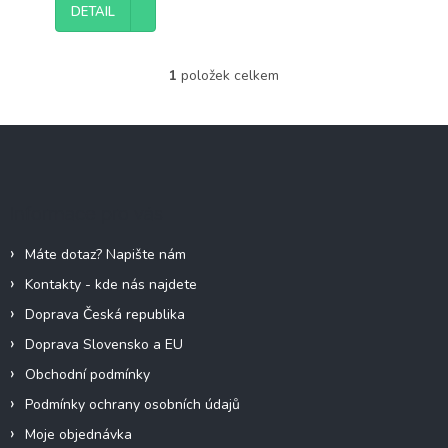
DETAIL
1
položek celkem
O
v
l
Z
á
á
d
p
a
c
a
Informace pro vás
í
t
p
í
r
Máte dotaz? Napište nám
v
Kontakty - kde nás najdete
k
y
Doprava Česká republika
v
Doprava Slovensko a EU
ý
p
Obchodní podmínky
i
Podmínky ochrany osobních údajů
s
u
Moje objednávka