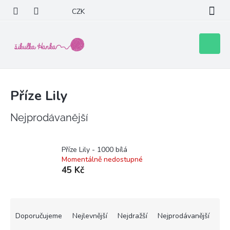
Přejít
CZK
na
obsah
Nákupní
košík
Příze Lily
Nejprodávanější
Příze Lily - 1000 bílá
Momentálně nedostupné
45 Kč
Ř
a
Doporučujeme
Nejlevnější
Nejdražší
Nejprodávanější
z