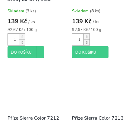
Skladem
(3 ks)
Skladem
(8 ks)
139 Kč
139 Kč
/ ks
/ ks
Měrná
Měrná
92,67 Kč / 100 g
92,67 Kč / 100 g
cena:
cena:
DO KOŠÍKU
DO KOŠÍKU
Příze Sierra Color 7212
Příze Sierra Color 7213