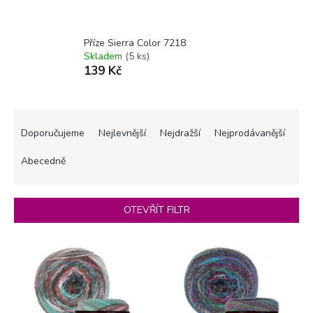
Příze Sierra Color 7218
Skladem
(5 ks)
139 Kč
Ř
a
Doporučujeme
Nejlevnější
Nejdražší
Nejprodávanější
z
e
Abecedně
n
í
p
OTEVŘÍT FILTR
r
o
V
d
ý
u
p
k
i
t
s