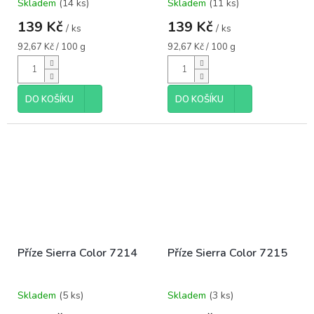
Skladem
(14 ks)
Skladem
(11 ks)
139 Kč
139 Kč
/ ks
/ ks
Měrná
Měrná
92,67 Kč / 100 g
92,67 Kč / 100 g
cena:
cena:
DO KOŠÍKU
DO KOŠÍKU
Příze Sierra Color 7214
Příze Sierra Color 7215
Skladem
(5 ks)
Skladem
(3 ks)