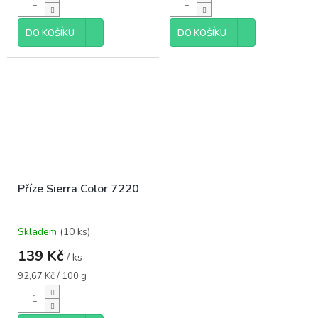
DO KOŠÍKU
DO KOŠÍKU
Příze Sierra Color 7220
Skladem
(10 ks)
139 Kč
/ ks
Měrná
92,67 Kč / 100 g
cena: