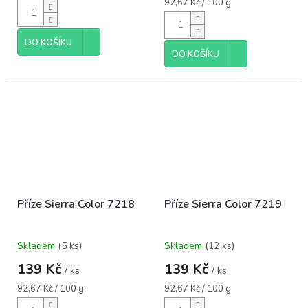
5,0
cena:
Měrná
92,67 Kč / 100 g
cena:
z
5
hvězdiček.
DO KOŠÍKU
DO KOŠÍKU
Příze Sierra Color 7218
Příze Sierra Color 7219
Skladem
(5 ks)
Skladem
(12 ks)
139 Kč
139 Kč
/ ks
/ ks
Měrná
Měrná
92,67 Kč / 100 g
92,67 Kč / 100 g
cena:
cena: