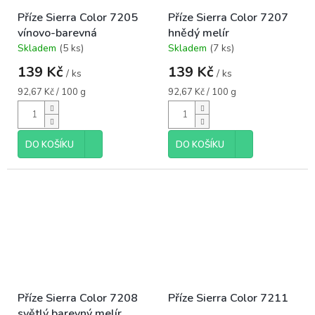
Příze Sierra Color 7205
Příze Sierra Color 7207
vínovo-barevná
hnědý melír
Skladem
(5 ks)
Skladem
(7 ks)
Průměrné
Průměrné
hodnocení
hodnocení
139 Kč
139 Kč
/ ks
/ ks
produktu
produktu
je
je
Měrná
Měrná
92,67 Kč / 100 g
92,67 Kč / 100 g
5,0
5,0
cena:
cena:
z
z
5
5
hvězdiček.
hvězdiček.
DO KOŠÍKU
DO KOŠÍKU
Příze Sierra Color 7208
Příze Sierra Color 7211
světlý barevný melír