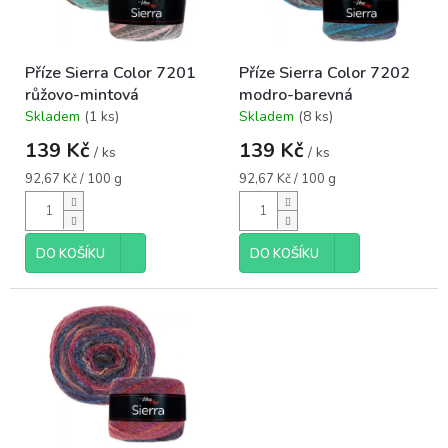
ů
p
r
o
Příze Sierra Color 7201
Příze Sierra Color 7202
d
růžovo-mintová
modro-barevná
u
Skladem
(1 ks)
Skladem
(8 ks)
k
Průměrné
Průměrné
hodnocení
hodnocení
t
139 Kč
139 Kč
/ ks
/ ks
produktu
produktu
ů
je
je
Měrná
Měrná
92,67 Kč / 100 g
92,67 Kč / 100 g
5,0
5,0
cena:
cena:
z
z
5
5
hvězdiček.
hvězdiček.
DO KOŠÍKU
DO KOŠÍKU