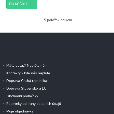
DO KOŠÍKU
15
položek celkem
O
v
l
Z
á
á
d
p
a
c
a
Informace pro vás
í
t
p
í
r
Máte dotaz? Napište nám
v
Kontakty - kde nás najdete
k
y
Doprava Česká republika
v
Doprava Slovensko a EU
ý
p
Obchodní podmínky
i
Podmínky ochrany osobních údajů
s
u
Moje objednávka