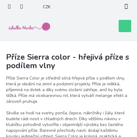
Přejít
CZK
na
obsah
Nákupní
košík
Příze Sierra color - hřejivá příze s
podílem vlny
Příze Sierra Color je středně silná hřejivá příze s podílem vlny,
která je ideální na zimní a podzimní projekty. Příze je měkká,
příjemná na dotek a díky svému složení zahřeje, aniž by byla
těžká. Příze má vícebarevnou nit, která vytváří melange efekt a
zároveň pruhuje.
Skvěle se hodí na svetry, ponča, čepice, nákrčníky i šály, které
budete rádi nosit v chladných dnech. Díky většímu návinu v
klubíčku pohodlně vytvoříte i objemnější výrobky bez častého
napojování příze. Barevné přechody navíc dodají každému
kousku jedinečný vzhled. Sierra Color je krásná, praktická a