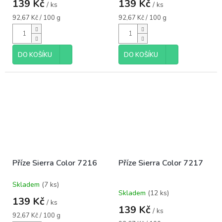
139 Kč
139 Kč
/ ks
/ ks
Měrná
Měrná
92,67 Kč / 100 g
92,67 Kč / 100 g
cena:
cena:
DO KOŠÍKU
DO KOŠÍKU
Příze Sierra Color 7216
Příze Sierra Color 7217
Skladem
(7 ks)
Průměrné
Skladem
(12 ks)
hodnocení
139 Kč
/ ks
produktu
139 Kč
/ ks
je
Měrná
92,67 Kč / 100 g