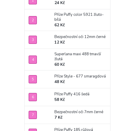
24 Kč
Příze Puffy color 5921 žluto-
bílá
62 Kč
Bezpečnostní oči 12mm černé
12 Kč
Superlana maxi 488 tmavší
žlutá
60 Kč
Příze Style - 677 smaragdová
48 Kč
Příze Puffy 416 šedá
58 Kč
Bezpečnostní oči 7mm černé
7 Kč
Příze Puffy 185 růžová