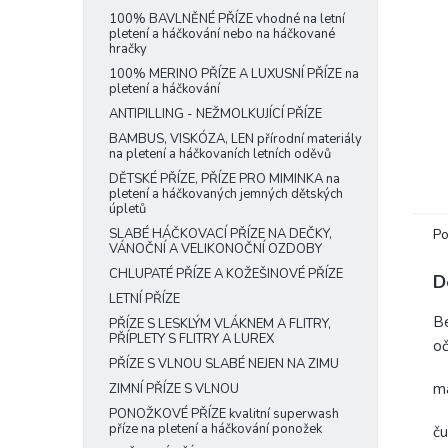
e
100% BAVLNĚNÉ PŘÍZE vhodné na letní
pletení a háčkování nebo na háčkované
l
hračky
100% MERINO PŘÍZE A LUXUSNÍ PŘÍZE na
pletení a háčkování
ANTIPILLING - NEŽMOLKUJÍCÍ PŘÍZE
BAMBUS, VISKÓZA, LEN přírodní materiály
na pletení a háčkovaních letních oděvů
DĚTSKÉ PŘÍZE, PŘÍZE PRO MIMINKA na
pletení a háčkovaných jemných dětských
úpletů
Po
SLABÉ HÁČKOVACÍ PŘÍZE NA DEČKY,
VÁNOČNÍ A VELIKONOČNÍ OZDOBY
CHLUPATÉ PŘÍZE A KOŽEŠINOVÉ PŘÍZE
D
LETNÍ PŘÍZE
Be
PŘÍZE S LESKLÝM VLÁKNEM A FLITRY,
PŘÍPLETY S FLITRY A LUREX
oč
PŘÍZE S VLNOU SLABÉ NEJEN NA ZIMU
ma
ZIMNÍ PŘÍZE S VLNOU
PONOŽKOVÉ PŘÍZE kvalitní superwash
příze na pletení a háčkování ponožek
č