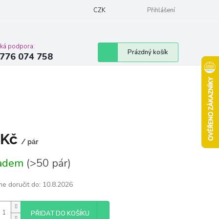
Podmínky ochrany osobních údajů
CZK
Moje objednávka
Přihlášení
Vrácení zbož
cká podpora:
Nákupní
Prázdný košík
776 074 758
košík
 Kč
/ pár
á
ladem
(>50 pár)
e doručit do:
10.8.2026
PŘIDAT DO KOŠÍKU