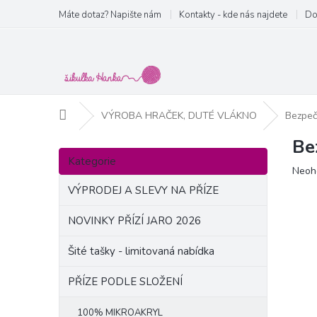
Přejít
Máte dotaz? Napište nám
Kontakty - kde nás najdete
Do
na
obsah
Domů
VÝROBA HRAČEK, DUTÉ VLÁKNO
Bezpeč
Be
P
Přeskočit
o
Kategorie
kategorie
Prům
Neoh
s
hodn
t
VÝPRODEJ A SLEVY NA PŘÍZE
produ
r
je
a
NOVINKY PŘÍZÍ JARO 2026
0,0
n
z
Šité tašky - limitovaná nabídka
5
n
hvězd
í
PŘÍZE PODLE SLOŽENÍ
p
a
100% MIKROAKRYL
n