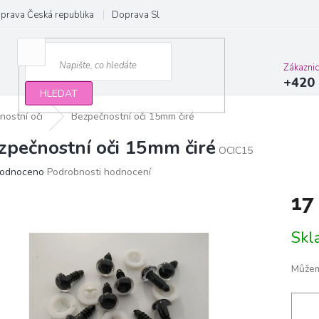
prava Česká republika
Doprava Slovensko a EU
Obchodní podmínky
Zákazni
+420 
HLEDAT
nostní oči
Bezpečnostní oči 15mm čiré
zpečnostní oči 15mm čiré
OCIC15
ěrné
odnoceno
Podrobnosti hodnocení
ocení
17
ktu
Měrn
Sk
cena:
iček.
Můžem