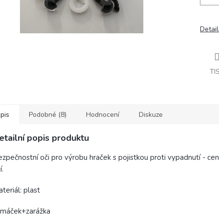
Detail
TI
pis
Podobné (8)
Hodnocení
Diskuze
etailní popis produktu
zpečnostní oči pro výrobu hraček s pojistkou proti vypadnutí - cen
í.
teriál: plast
umáček+zarážka