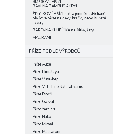
SMĚSOVÉ PŘÍZE -
BAVLNA,BAMBUS,AKRYL
ŽINYLKOVÉ PŘÍZE extra jemné nadýchané
plyšové příze na deky, hračky nebo huňaté
svetry
BAREVNÁ KLUBÍČKA na šátky, šaty
MACRAME
PŘÍZE PODLE VÝROBCŮ
Příze Alize
Příze Himalaya
Příze Vlna-hep
Příze VH - Fine Natural yarns
Příze Etrofil
Příze Gazzal
Příze Yarn art
Příze Nako
Příze Mirafil
Příze Maccaroni