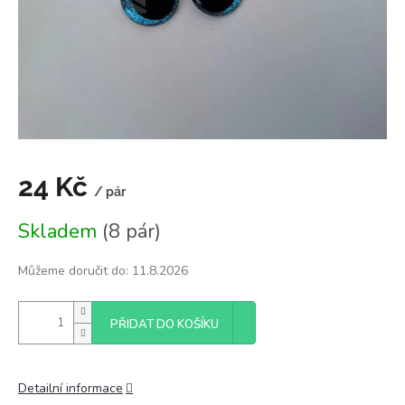
24 Kč
/ pár
Měrná
Skladem
(8 pár)
cena:
Můžeme doručit do:
11.8.2026
PŘIDAT DO KOŠÍKU
Detailní informace