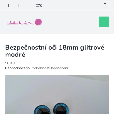
Přejít
CZK
na
obsah
Nákupní
košík
Bezpečnostní oči 18mm glitrové
modré
90381
Průměrné
Neohodnoceno
Podrobnosti hodnocení
hodnocení
produktu
je
0,0
z
5
hvězdiček.