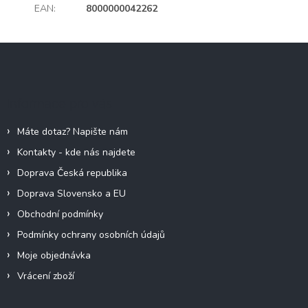
EAN
:
8000000042262
Z
á
p
a
Informace pro vás
t
í
Máte dotaz? Napište nám
Kontakty - kde nás najdete
Doprava Česká republika
Doprava Slovensko a EU
Obchodní podmínky
Podmínky ochrany osobních údajů
Moje objednávka
Vrácení zboží