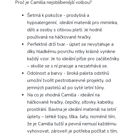
Proč je Camilla nejoblíbenější volbou?
Šetrná k pokožce - prodyšná a
hypoalergenní, ideální materiál pro miminka,
děti a osoby s citlivou pletí. Je hodně
používaná na háčkované hračky.
Perfektně drží tvar - úplet se nevytahuje a
díky hladkému povrchu nitky krásně vynikne
každý vzor. Je to ideální příze pro začátečníky
– skvěle se s ní pracuje a nezatrhává se.
Odolnost a barvy - široká paleta odstínů
umožní tvořit pestrobarevné projekty, od
jemných pastelů až po syté letní tóny.
Na co je vhodná Camilla - ideální na
háčkované hračky, čepičky, síťovky, kabelky,
prostírání. Bavlna je ideální materiál na letní
úplety – lehké topy, tílka, šaty, nicméně tím,
že je Camilla tužší a pevná nemusí každému
vyhovovat, zároveň je potřeba počítat s tím,