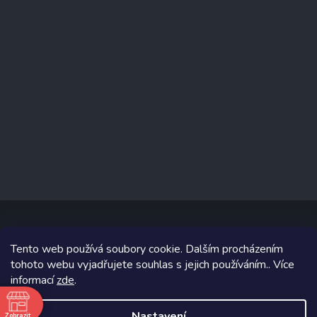
Tento web používá soubory cookie. Dalším procházením
Copyright 2026
www.prizealize.cz
. Všechna práva vyhrazena.
tohoto webu vyjadřujete souhlas s jejich používáním.. Více
informací
zde
.
Grafický návrh vytvořil a na Shoptet implementoval
Tomáš Hlad
&
Shoptetak.cz
.
Nastavení
Zobrazit