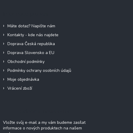
p
a
Informace pro vás
t
í
Máte dotaz? Napište nám
Kontakty - kde nás najdete
Doprava Česká republika
Doprava Slovensko a EU
Obchodní podmínky
Podmínky ochrany osobních údajů
Moje objednávka
Vrácení zboží
Odebírat newsletter
Vložte svůj e-mail a my vám budeme zasílat
informace o nových produktech na našem