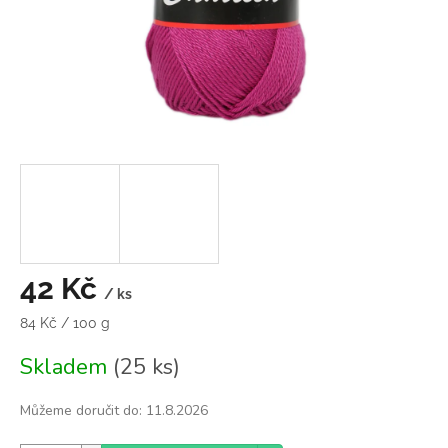
42 Kč
/ ks
Měrná
84 Kč / 100 g
cena:
Skladem
(25 ks)
Můžeme doručit do:
11.8.2026