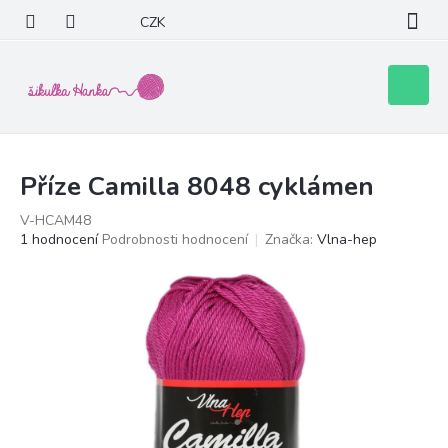
Přejít
CZK
na
obsah
Nákupní
košík
Příze Camilla 8048 cyklámen
V-HCAM48
Průměrné
1 hodnocení
Podrobnosti hodnocení
Značka:
Vlna-hep
hodnocení
produktu
je
5,0
z
5
hvězdiček.