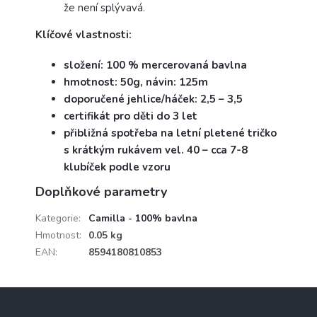
že není splývavá.
Klíčové vlastnosti:
složení: 100 % mercerovaná bavlna
hmotnost: 50g, návin: 125m
doporučené jehlice/háček: 2,5 – 3,5
certifikát pro děti do 3 let
přibližná spotřeba na letní pletené tričko
s krátkým rukávem vel. 40 – cca 7-8
klubíček podle vzoru
Doplňkové parametry
Kategorie
:
Camilla - 100% bavlna
Hmotnost
:
0.05 kg
EAN
:
8594180810853
Z
á