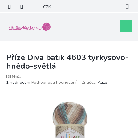
Přejít
CZK
na
obsah
Nákupní
košík
Příze Diva batik 4603 tyrkysovo-
hnědo-světlá
DIB4603
Průměrné
1 hodnocení
Podrobnosti hodnocení
Značka:
Alize
hodnocení
produktu
je
5,0
z
5
hvězdiček.