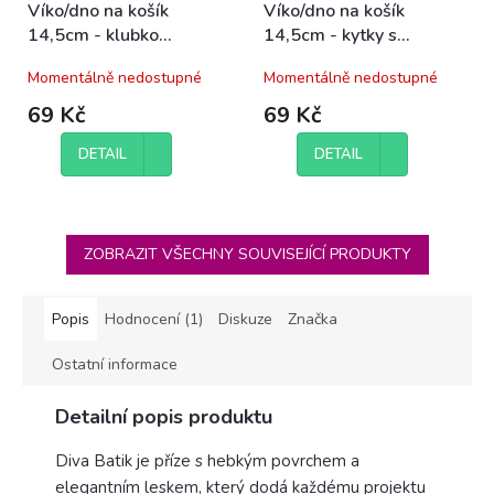
Víko/dno na košík
Víko/dno na košík
14,5cm - klubko
14,5cm - kytky s
stříbrnošedá
motýlem béžová
Momentálně nedostupné
Momentálně nedostupné
69 Kč
69 Kč
DETAIL
DETAIL
ZOBRAZIT VŠECHNY SOUVISEJÍCÍ PRODUKTY
Popis
Hodnocení (1)
Diskuze
Značka
Ostatní informace
Detailní popis produktu
Diva Batik je příze s hebkým povrchem a
elegantním leskem, který dodá každému projektu