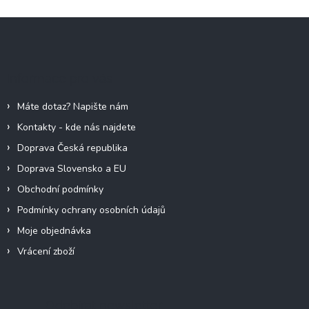
Z
á
p
a
Informace pro vás
t
í
Máte dotaz? Napište nám
Kontakty - kde nás najdete
Doprava Česká republika
Doprava Slovensko a EU
Obchodní podmínky
Podmínky ochrany osobních údajů
Moje objednávka
Vrácení zboží
Odebírat newsletter