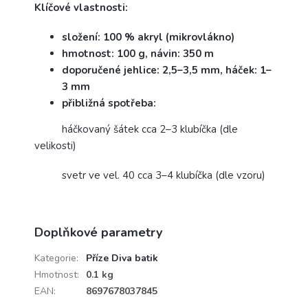
Klíčové vlastnosti:
složení: 100 % akryl (mikrovlákno)
hmotnost: 100 g, návin: 350 m
doporučené jehlice: 2,5–3,5 mm, háček: 1–
3 mm
přibližná spotřeba:
háčkovaný šátek cca 2–3 klubíčka (dle
velikosti)
svetr ve vel. 40 cca 3–4 klubíčka (dle vzoru)
Doplňkové parametry
Kategorie
:
Příze Diva batik
Hmotnost
:
0.1 kg
EAN
:
8697678037845