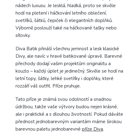
nádech luxusu. Je lesklá, hladká, proto se skvěle
hodí na pletení i háčkování letního oblečení,
svetříků, šátků, čepiček či elegantních doplňků.
Výborně poslouží také na háčkované tašky nebo
síťovky.
Diva Batik přináší všechnu jemnost a lesk klasické
Divy, ale navíc v hravé batikované úpravě. Barevné
přechody dodají vašim projektům originalitu a
kouzlo – každý úplet je jedinečný. Skvěle se hodí na
letní topy, šátky, lehké svetříky i doplňky, které
rozzáří váš outfit. Příze pruhuje.
Tato příze je známá svou odolností a snadnou
údržbou, takže vaše výtvory budou nejen krásné,
ale i praktické a s dlouhou životností. Pokud dáváte
přednost jednobarevným variantám máme širokou
barevnou paletu jednobarevné
příze Diva
.