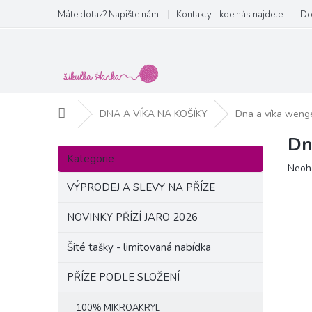
Přejít
Máte dotaz? Napište nám
Kontakty - kde nás najdete
Do
na
obsah
Domů
DNA A VÍKA NA KOŠÍKY
Dna a víka weng
Dn
P
Přeskočit
o
Kategorie
kategorie
Prům
Neoh
s
hodn
t
VÝPRODEJ A SLEVY NA PŘÍZE
produ
r
je
a
NOVINKY PŘÍZÍ JARO 2026
0,0
n
z
Šité tašky - limitovaná nabídka
5
n
hvězd
í
PŘÍZE PODLE SLOŽENÍ
p
a
100% MIKROAKRYL
n