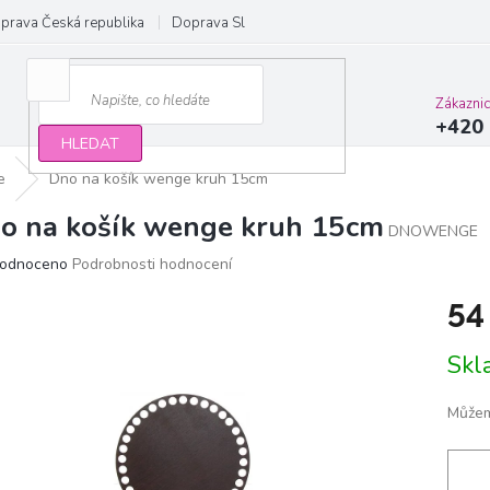
prava Česká republika
Doprava Slovensko a EU
Obchodní podmínky
Zákazni
+420 
HLEDAT
e
Dno na košík wenge kruh 15cm
o na košík wenge kruh 15cm
DNOWENGE
ěrné
odnoceno
Podrobnosti hodnocení
ocení
54
ktu
Měrn
Sk
cena:
iček.
Můžem