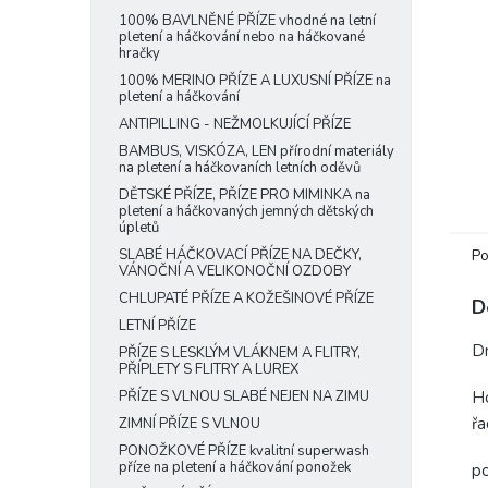
e
100% BAVLNĚNÉ PŘÍZE vhodné na letní
pletení a háčkování nebo na háčkované
l
hračky
100% MERINO PŘÍZE A LUXUSNÍ PŘÍZE na
pletení a háčkování
ANTIPILLING - NEŽMOLKUJÍCÍ PŘÍZE
BAMBUS, VISKÓZA, LEN přírodní materiály
na pletení a háčkovaních letních oděvů
DĚTSKÉ PŘÍZE, PŘÍZE PRO MIMINKA na
pletení a háčkovaných jemných dětských
úpletů
Po
SLABÉ HÁČKOVACÍ PŘÍZE NA DEČKY,
VÁNOČNÍ A VELIKONOČNÍ OZDOBY
CHLUPATÉ PŘÍZE A KOŽEŠINOVÉ PŘÍZE
D
LETNÍ PŘÍZE
Dn
PŘÍZE S LESKLÝM VLÁKNEM A FLITRY,
PŘÍPLETY S FLITRY A LUREX
Ho
PŘÍZE S VLNOU SLABÉ NEJEN NA ZIMU
ř
ZIMNÍ PŘÍZE S VLNOU
PONOŽKOVÉ PŘÍZE kvalitní superwash
příze na pletení a háčkování ponožek
po