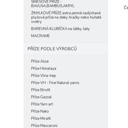
SMĚSOVÉ PŘÍZE -
BAVLNA,BAMBUS,AKRYL
Če
ŽINYLKOVÉ PŘÍZE extra jemné nadýchané
plyšové příze na deky, hračky nebo huňaté
svetry
BAREVNÁ KLUBÍČKA na šátky, šaty
MACRAME
PŘÍZE PODLE VÝROBCŮ
Příze Alize
Příze Himalaya
Příze Vlna-hep
Příze VH - Fine Natural yarns
Příze Etrofil
Příze Gazzal
Příze Yarn art
Příze Nako
Příze Mirafil
Příze Maccaroni