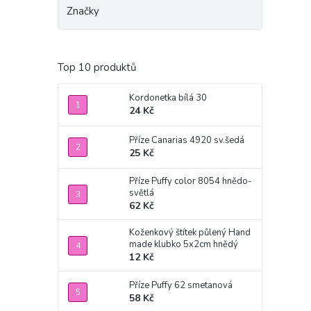
Značky
Top 10 produktů
Kordonetka bílá 30
24 Kč
Příze Canarias 4920 sv.šedá
25 Kč
Příze Puffy color 8054 hnědo-
světlá
62 Kč
Koženkový štítek půlený Hand
made klubko 5x2cm hnědý
12 Kč
Příze Puffy 62 smetanová
58 Kč