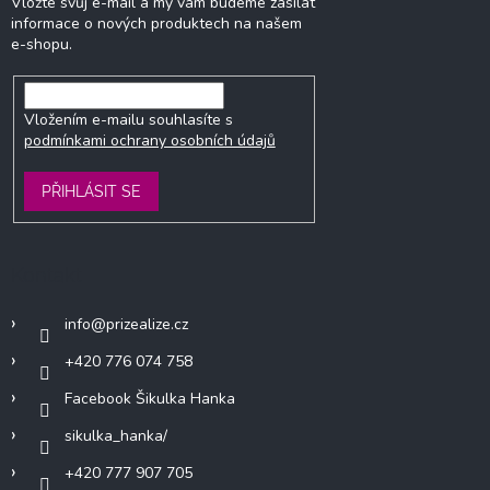
Vložte svůj e-mail a my vám budeme zasílat
informace o nových produktech na našem
e-shopu.
Vložením e-mailu souhlasíte s
podmínkami ochrany osobních údajů
PŘIHLÁSIT SE
Kontakt
info
@
prizealize.cz
+420 776 074 758
Facebook Šikulka Hanka
sikulka_hanka/
+420 777 907 705