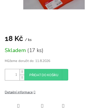
18 Kč
/ ks
Měrná
Skladem
(17 ks)
cena:
Můžeme doručit do:
11.8.2026
PŘIDAT DO KOŠÍKU
Detailní informace