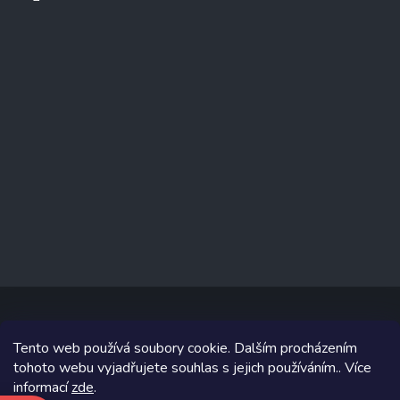
Tento web používá soubory cookie. Dalším procházením
Copyright 2026
www.prizealize.cz
. Všechna práva vyhrazena.
tohoto webu vyjadřujete souhlas s jejich používáním.. Více
informací
zde
.
Grafický návrh vytvořil a na Shoptet implementoval
Tomáš Hlad
&