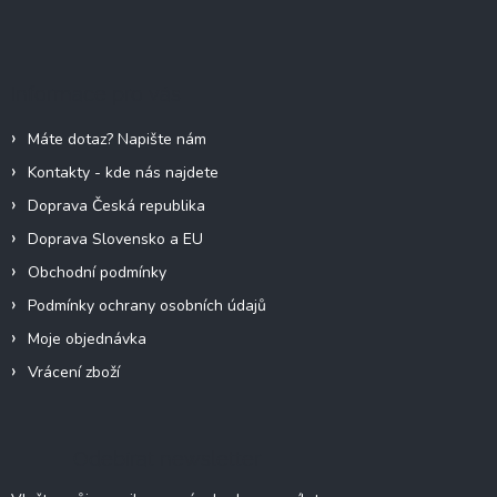
Z
á
p
a
Informace pro vás
t
í
Máte dotaz? Napište nám
Kontakty - kde nás najdete
Doprava Česká republika
Doprava Slovensko a EU
Obchodní podmínky
Podmínky ochrany osobních údajů
Moje objednávka
Vrácení zboží
Odebírat newsletter