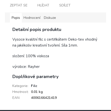
ZEPTAT SE
HLÍDAT
SDÍLET
Popis
Hodnocení
Diskuze
Detailní popis produktu
Vysoce kvalitní filc s certifikátem Oeko-tex vhodný
na jakékoliv kreativní tvoření. Síla 1mm.
složení: 100% viskoza
výrobce: Rayher
Doplňkové parametry
Kategorie
:
Filc
Hmotnost
:
0.01 kg
EAN
:
4006166421419