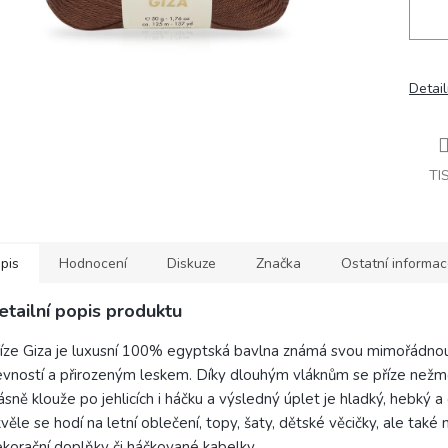
Detail
TI
pis
Hodnocení
Diskuze
Značka
Ostatní informa
etailní popis produktu
íze Giza je luxusní 100% egyptská bavlna známá svou mimořádnou
vností a přirozeným leskem. Díky dlouhým vláknům se příze nežmo
ásně klouže po jehlicích i háčku a výsledný úplet je hladký, hebký a
věle se hodí na letní oblečení, topy, šaty, dětské věcičky, ale také 
korační doplňky či háčkované kabelky.