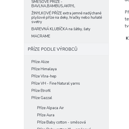
SMĚSOVÉ PŘÍZE -
BAVLNA,BAMBUS,AKRYL
Př
ŽINYLKOVÉ PŘÍZE extra jemné nadýchané
plyšové příze na deky, hračky nebo huňaté
te
svetry
tv
BAREVNÁ KLUBÍČKA na šátky, šaty
MACRAME
K
PŘÍZE PODLE VÝROBCŮ
Příze Alize
Příze Himalaya
Příze Vlna-hep
Příze VH - Fine Natural yarns
Příze Etrofil
Příze Gazzal
Příze Alpaca Air
Příze Aura
Příze Baby cotton - směsová