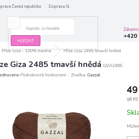
prava Česká republika
Doprava Slovensko a EU
Obchodní podmínky
Zákazni
+420 
HLEDAT
Příze Giza - 100% bavlna
Příze Giza 2485 tmavší hnědá
íze Giza 2485 tmavší hnědá
GIZA2485
ěrné
odnoceno
Podrobnosti hodnocení
Značka:
Gazzal
ocení
49
ktu
Měrn
98 Kč
cena:
Sk
iček.
Můžem