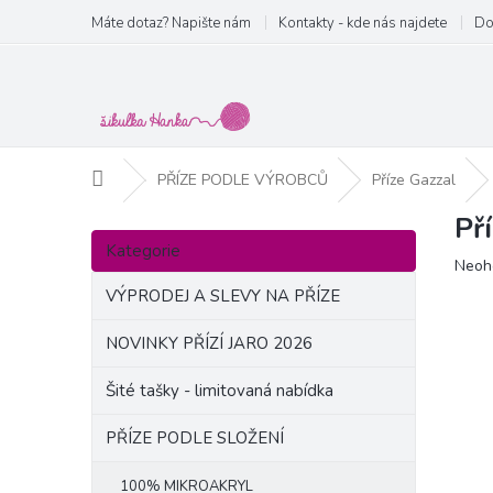
Přejít
Máte dotaz? Napište nám
Kontakty - kde nás najdete
Do
na
obsah
Domů
PŘÍZE PODLE VÝROBCŮ
Příze Gazzal
Př
P
Přeskočit
o
Kategorie
kategorie
Prům
Neoh
s
hodn
t
VÝPRODEJ A SLEVY NA PŘÍZE
produ
r
je
a
NOVINKY PŘÍZÍ JARO 2026
0,0
n
z
Šité tašky - limitovaná nabídka
5
n
hvězd
í
PŘÍZE PODLE SLOŽENÍ
p
a
100% MIKROAKRYL
n