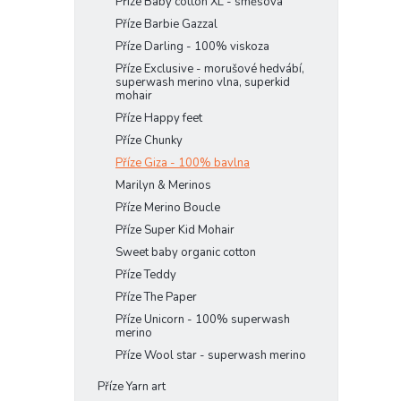
Příze Baby cotton XL - směsová
Příze Barbie Gazzal
Příze Darling - 100% viskoza
Příze Exclusive - morušové hedvábí,
superwash merino vlna, superkid
mohair
Příze Happy feet
Příze Chunky
Příze Giza - 100% bavlna
Marilyn & Merinos
Příze Merino Boucle
Příze Super Kid Mohair
Sweet baby organic cotton
Příze Teddy
Příze The Paper
Příze Unicorn - 100% superwash
merino
Příze Wool star - superwash merino
Příze Yarn art