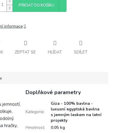
PŘIDAT DO KOŠÍKU
ní informace
SK
ZEPTAT SE
HLÍDAT
SDÍLET
ce
Doplňkové parametry
Giza - 100% bavlna -
 jemností,
luxusní egyptská bavlna
lkuje,
Kategorie
:
s jemným leskem na letní
 odolný.
projekty
na hračky,
Hmotnost
:
0.05 kg