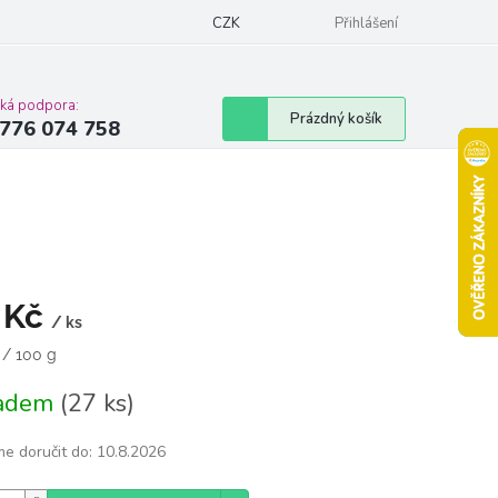
Podmínky ochrany osobních údajů
CZK
Moje objednávka
Přihlášení
Vrácení zbož
cká podpora:
Nákupní
Prázdný košík
776 074 758
košík
 Kč
/ ks
á
 / 100 g
ladem
(27 ks)
e doručit do:
10.8.2026