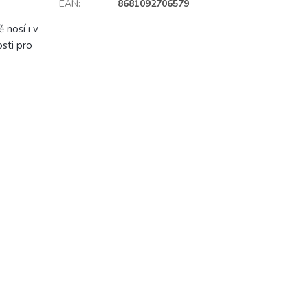
EAN
:
8681092706579
 nosí i v
sti pro