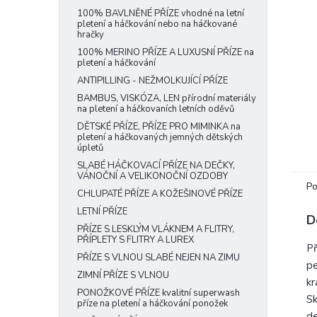
e
100% BAVLNĚNÉ PŘÍZE vhodné na letní
pletení a háčkování nebo na háčkované
l
hračky
100% MERINO PŘÍZE A LUXUSNÍ PŘÍZE na
pletení a háčkování
ANTIPILLING - NEŽMOLKUJÍCÍ PŘÍZE
BAMBUS, VISKÓZA, LEN přírodní materiály
na pletení a háčkovaních letních oděvů
DĚTSKÉ PŘÍZE, PŘÍZE PRO MIMINKA na
pletení a háčkovaných jemných dětských
úpletů
SLABÉ HÁČKOVACÍ PŘÍZE NA DEČKY,
VÁNOČNÍ A VELIKONOČNÍ OZDOBY
Po
CHLUPATÉ PŘÍZE A KOŽEŠINOVÉ PŘÍZE
LETNÍ PŘÍZE
D
PŘÍZE S LESKLÝM VLÁKNEM A FLITRY,
PŘÍPLETY S FLITRY A LUREX
Př
PŘÍZE S VLNOU SLABÉ NEJEN NA ZIMU
pe
ZIMNÍ PŘÍZE S VLNOU
kr
PONOŽKOVÉ PŘÍZE kvalitní superwash
Sk
příze na pletení a háčkování ponožek
de