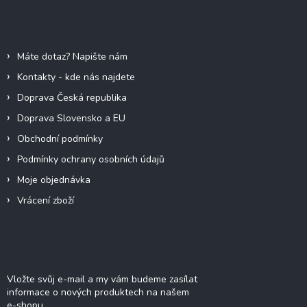
p
a
Informace pro vás
t
í
Máte dotaz? Napište nám
Kontakty - kde nás najdete
Doprava Česká republika
Doprava Slovensko a EU
Obchodní podmínky
Podmínky ochrany osobních údajů
Moje objednávka
Vrácení zboží
Odebírat newsletter
Vložte svůj e-mail a my vám budeme zasílat
informace o nových produktech na našem
e-shopu.