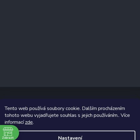
Tento web používá soubory cookie. Dalším procházením
Copyright 2026
www.prizealize.cz
. Všechna práva vyhrazena.
tohoto webu vyjadřujete souhlas s jejich používáním.. Více
informací
zde
.
Grafický návrh vytvořil a na Shoptet implementoval
Tomáš Hlad
&
Shoptetak.cz
.
Nastavení
Zobrazit