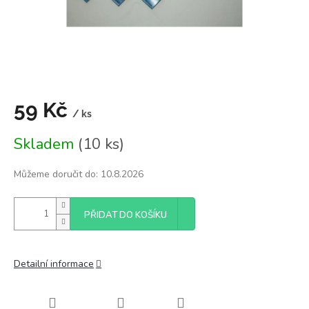
59 Kč
/ ks
Měrná
Skladem
(10 ks)
cena:
Můžeme doručit do:
10.8.2026
PŘIDAT DO KOŠÍKU
Detailní informace