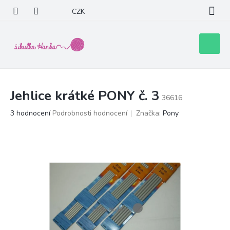
Přejít
CZK
na
obsah
Nákupní
košík
Jehlice krátké PONY č. 3
36616
Průměrné
3 hodnocení
Podrobnosti hodnocení
Značka:
Pony
hodnocení
produktu
je
5,0
z
5
hvězdiček.