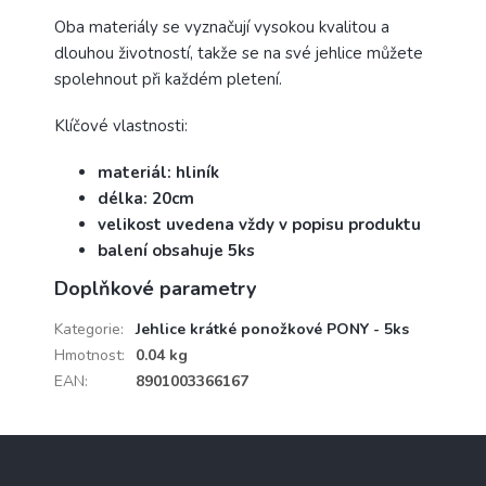
Oba materiály se vyznačují vysokou kvalitou a
dlouhou životností, takže se na své jehlice můžete
spolehnout při každém pletení.
Klíčové vlastnosti:
materiál: hliník
délka: 20cm
velikost uvedena vždy v popisu produktu
balení obsahuje 5ks
Doplňkové parametry
Kategorie
:
Jehlice krátké ponožkové PONY - 5ks
Hmotnost
:
0.04 kg
EAN
:
8901003366167
Z
á