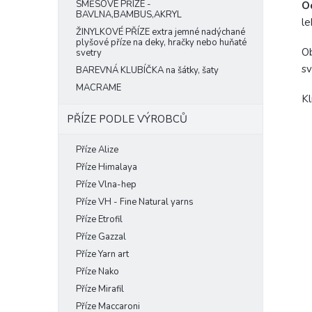
SMĚSOVÉ PŘÍZE -
O
BAVLNA,BAMBUS,AKRYL
le
ŽINYLKOVÉ PŘÍZE extra jemné nadýchané
plyšové příze na deky, hračky nebo huňaté
Ob
svetry
sv
BAREVNÁ KLUBÍČKA na šátky, šaty
MACRAME
Kl
PŘÍZE PODLE VÝROBCŮ
Příze Alize
Příze Himalaya
Příze Vlna-hep
Příze VH - Fine Natural yarns
Příze Etrofil
Příze Gazzal
Příze Yarn art
Příze Nako
Příze Mirafil
Příze Maccaroni