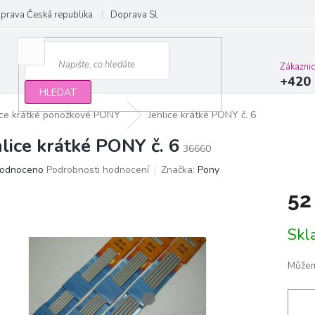
prava Česká republika
Doprava Slovensko a EU
Obchodní podmínky
Zákazni
+420 
HLEDAT
ice krátké ponožkové PONY
Jehlice krátké PONY č. 6
hlice krátké PONY č. 6
36660
ěrné
odnoceno
Podrobnosti hodnocení
Značka:
Pony
ocení
52
ktu
Měrn
Sk
cena:
iček.
Můžem