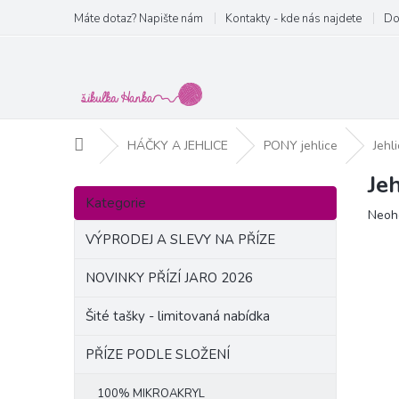
Přejít
Máte dotaz? Napište nám
Kontakty - kde nás najdete
Do
na
obsah
Domů
HÁČKY A JEHLICE
PONY jehlice
Jehl
Je
P
Přeskočit
o
Kategorie
kategorie
Prům
Neoh
s
hodn
t
VÝPRODEJ A SLEVY NA PŘÍZE
produ
r
je
a
NOVINKY PŘÍZÍ JARO 2026
0,0
n
z
Šité tašky - limitovaná nabídka
5
n
hvězd
í
PŘÍZE PODLE SLOŽENÍ
p
a
100% MIKROAKRYL
n