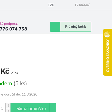
Podmínky ochrany osobních údajů
CZK
Moje objednávka
Přihlášení
Vrácení zbož
cká podpora:
Nákupní
Prázdný košík
776 074 758
košík
 Kč
/ ks
á
ladem
(5 ks)
e doručit do:
11.8.2026
PŘIDAT DO KOŠÍKU