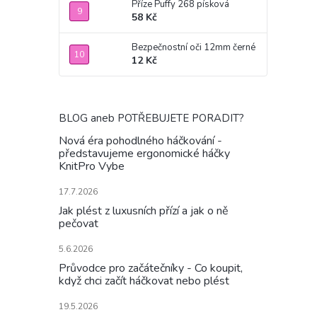
Příze Puffy 268 písková
58 Kč
Bezpečnostní oči 12mm černé
12 Kč
BLOG aneb POTŘEBUJETE PORADIT?
Nová éra pohodlného háčkování -
představujeme ergonomické háčky
KnitPro Vybe
17.7.2026
Jak plést z luxusních přízí a jak o ně
pečovat
5.6.2026
Průvodce pro začátečníky - Co koupit,
když chci začít háčkovat nebo plést
19.5.2026