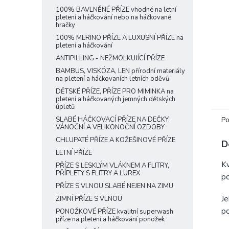
e
100% BAVLNĚNÉ PŘÍZE vhodné na letní
pletení a háčkování nebo na háčkované
l
hračky
100% MERINO PŘÍZE A LUXUSNÍ PŘÍZE na
pletení a háčkování
ANTIPILLING - NEŽMOLKUJÍCÍ PŘÍZE
BAMBUS, VISKÓZA, LEN přírodní materiály
na pletení a háčkovaních letních oděvů
DĚTSKÉ PŘÍZE, PŘÍZE PRO MIMINKA na
pletení a háčkovaných jemných dětských
úpletů
Po
SLABÉ HÁČKOVACÍ PŘÍZE NA DEČKY,
VÁNOČNÍ A VELIKONOČNÍ OZDOBY
CHLUPATÉ PŘÍZE A KOŽEŠINOVÉ PŘÍZE
D
LETNÍ PŘÍZE
Kv
PŘÍZE S LESKLÝM VLÁKNEM A FLITRY,
PŘÍPLETY S FLITRY A LUREX
po
PŘÍZE S VLNOU SLABÉ NEJEN NA ZIMU
Je
ZIMNÍ PŘÍZE S VLNOU
po
PONOŽKOVÉ PŘÍZE kvalitní superwash
příze na pletení a háčkování ponožek