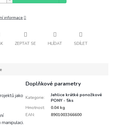
ní informace
SK
ZEPTAT SE
HLÍDAT
SDÍLET
ce
Doplňkové parametry
Jehlice krátké ponožkové
rojektů jako
Kategorie
:
PONY - 5ks
Hmotnost
:
0.04 kg
EAN
:
8901003366600
ní
 manipulaci.