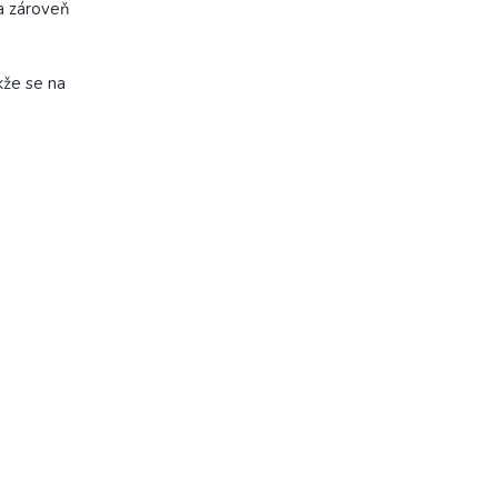
 a zároveň
kže se na