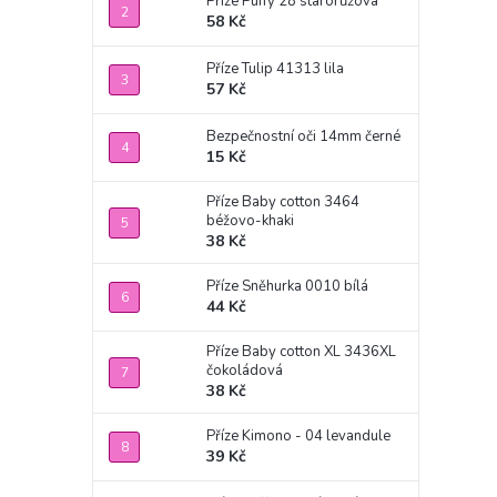
Příze Puffy 28 starorůžová
58 Kč
Příze Tulip 41313 lila
57 Kč
Bezpečnostní oči 14mm černé
15 Kč
Příze Baby cotton 3464
béžovo-khaki
38 Kč
Příze Sněhurka 0010 bílá
44 Kč
Příze Baby cotton XL 3436XL
čokoládová
38 Kč
Příze Kimono - 04 levandule
39 Kč