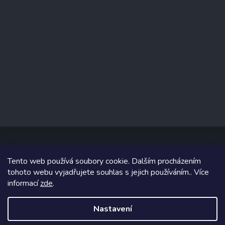
Tento web používá soubory cookie. Dalším procházením
Copyright 2026
www.prizealize.cz
. Všechna práva vyhrazena.
tohoto webu vyjadřujete souhlas s jejich používáním.. Více
informací
zde
.
Grafický návrh vytvořil a na Shoptet implementoval
Tomáš Hlad
&
Shoptetak.cz
.
Nastavení
Vytvořil Shoptet