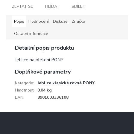
ZEPTAT SE
HLÍDAT
SDÍLET
Popis
Hodnocení
Diskuze
Značka
Ostatní informace
Detailní popis produktu
Jehlice na pletení PONY
Doplňkové parametry
Kategorie
:
Jehlice klasické rovné PONY
Hmotnost
:
0.04 kg
EAN
:
8901003336108
Z
á
p