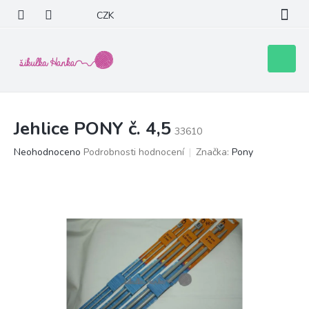
Přejít
CZK
na
obsah
Nákupní
košík
Jehlice PONY č. 4,5
33610
Průměrné
Neohodnoceno
Podrobnosti hodnocení
Značka:
Pony
hodnocení
produktu
je
0,0
z
5
hvězdiček.