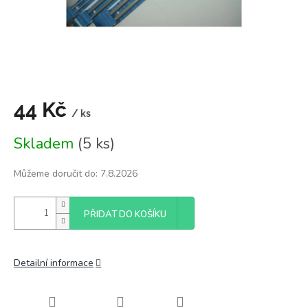
44 Kč
/ ks
Měrná
Skladem
(5 ks)
cena:
Můžeme doručit do:
7.8.2026
PŘIDAT DO KOŠÍKU
Detailní informace