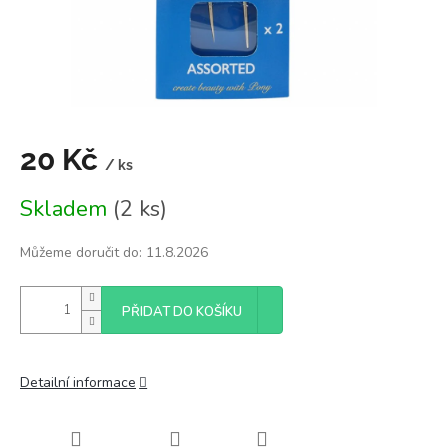
20 Kč
/ ks
Měrná
Skladem
(2 ks)
cena:
Můžeme doručit do:
11.8.2026
PŘIDAT DO KOŠÍKU
Detailní informace