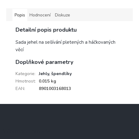
Popis
Hodnocení
Diskuze
Detailní popis produktu
Sada jehel na sešívání pletených a háčkovaných
věcí
Doplňkové parametry
Kategorie
:
Jehly, špendlíky
Hmotnost
:
0.015 kg
EAN
:
8901003168013
Z
á
p
a
Informace pro vás
t