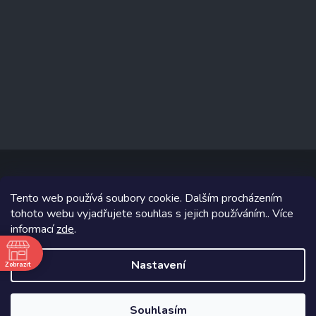
Tento web používá soubory cookie. Dalším procházením
Copyright 2026
www.prizealize.cz
. Všechna práva vyhrazena.
tohoto webu vyjadřujete souhlas s jejich používáním.. Více
informací
zde
.
Grafický návrh vytvořil a na Shoptet implementoval
Tomáš Hlad
&
Shoptetak.cz
.
Nastavení
Zobrazit
ě
Vytvořil Shoptet
Souhlasím