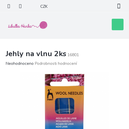
Přejít
CZK
na
obsah
Nákupní
košík
Jehly na vlnu 2ks
16801
Průměrné
Neohodnoceno
Podrobnosti hodnocení
hodnocení
produktu
je
0,0
z
5
hvězdiček.