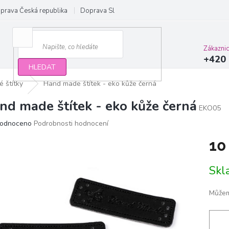
prava Česká republika
Doprava Slovensko a EU
Obchodní podmínky
Zákazni
+420 
HLEDAT
 štítky
Hand made štítek - eko kůže černá
nd made štítek - eko kůže černá
EKO05
ěrné
odnoceno
Podrobnosti hodnocení
ocení
10
ktu
Měrn
Sk
cena:
iček.
Můžem