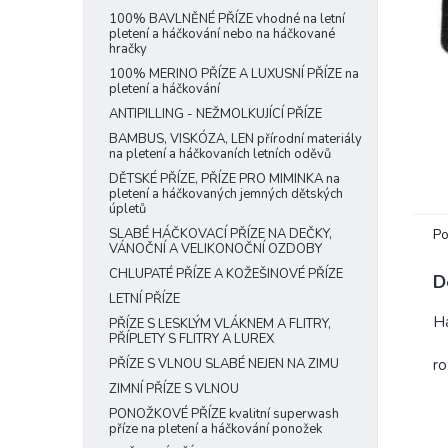
e
100% BAVLNĚNÉ PŘÍZE vhodné na letní
pletení a háčkování nebo na háčkované
l
hračky
100% MERINO PŘÍZE A LUXUSNÍ PŘÍZE na
pletení a háčkování
ANTIPILLING - NEŽMOLKUJÍCÍ PŘÍZE
BAMBUS, VISKÓZA, LEN přírodní materiály
na pletení a háčkovaních letních oděvů
DĚTSKÉ PŘÍZE, PŘÍZE PRO MIMINKA na
pletení a háčkovaných jemných dětských
úpletů
Po
SLABÉ HÁČKOVACÍ PŘÍZE NA DEČKY,
VÁNOČNÍ A VELIKONOČNÍ OZDOBY
CHLUPATÉ PŘÍZE A KOŽEŠINOVÉ PŘÍZE
D
LETNÍ PŘÍZE
Ha
PŘÍZE S LESKLÝM VLÁKNEM A FLITRY,
PŘÍPLETY S FLITRY A LUREX
r
PŘÍZE S VLNOU SLABÉ NEJEN NA ZIMU
ZIMNÍ PŘÍZE S VLNOU
PONOŽKOVÉ PŘÍZE kvalitní superwash
příze na pletení a háčkování ponožek