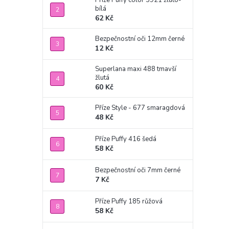
Příze Puffy color 5921 žluto-
bílá
62 Kč
Bezpečnostní oči 12mm černé
12 Kč
Superlana maxi 488 tmavší
žlutá
60 Kč
Příze Style - 677 smaragdová
48 Kč
Příze Puffy 416 šedá
58 Kč
Bezpečnostní oči 7mm černé
7 Kč
Příze Puffy 185 růžová
58 Kč