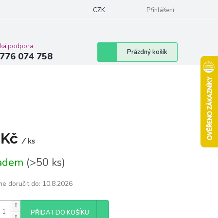
Podmínky ochrany osobních údajů
CZK
Moje objednávka
Přihlášení
Vrácení zbož
cká podpora:
Nákupní
Prázdný košík
776 074 758
košík
 Kč
/ ks
á
ladem
(>50 ks)
e doručit do:
10.8.2026
PŘIDAT DO KOŠÍKU