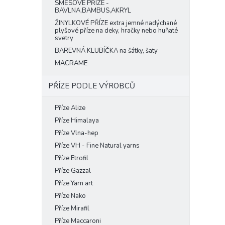
SMĚSOVÉ PŘÍZE -
BAVLNA,BAMBUS,AKRYL
ŽINYLKOVÉ PŘÍZE extra jemné nadýchané
plyšové příze na deky, hračky nebo huňaté
svetry
BAREVNÁ KLUBÍČKA na šátky, šaty
MACRAME
PŘÍZE PODLE VÝROBCŮ
Příze Alize
Příze Himalaya
Příze Vlna-hep
Příze VH - Fine Natural yarns
Příze Etrofil
Příze Gazzal
Příze Yarn art
Příze Nako
Příze Mirafil
Příze Maccaroni