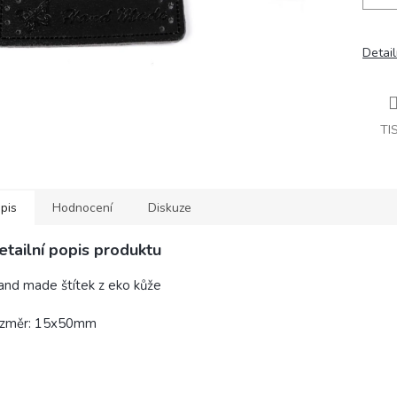
Detail
TI
pis
Hodnocení
Diskuze
etailní popis produktu
nd made štítek z eko kůže
ozměr: 15x50mm