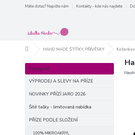
Přejít
Máte dotaz? Napište nám
Kontakty - kde nás najdete
Do
na
obsah
Domů
HAND MADE ŠTÍTKY, PŘÍVĚSKY
Koženkové
Ha
P
Přeskočit
o
Kategorie
kategorie
Prům
Neoh
s
hodn
t
VÝPRODEJ A SLEVY NA PŘÍZE
produ
r
je
a
NOVINKY PŘÍZÍ JARO 2026
0,0
n
z
Šité tašky - limitovaná nabídka
5
n
hvězd
í
PŘÍZE PODLE SLOŽENÍ
p
a
100% MIKROAKRYL
n