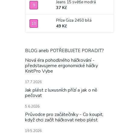
Jeans 15 světle modrá
37 Kč
Příze Giza 2450 bílá
49 Kč
BLOG aneb POTŘEBUJETE PORADIT?
Nová éra pohodlného háčkování -
představujeme ergonomické háčky
KnitPro Vybe
17.7.2026
Jak plést z luxusních přízí a jak o ně
pečovat
5.6.2026
Průvodce pro začátečníky - Co koupit,
když chci začít háčkovat nebo plést
19.5.2026