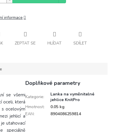
ní informace
SK
ZEPTAT SE
HLÍDAT
SDÍLET
ce
Doplňkové parametry
Lanka na vyměnitelné
lní se všemi
Kategorie
:
jehlice KnitPro
 oceli, která
Hmotnost
:
0.05 kg
e s ocelovým
EAN
:
8904086259814
ezi jehlicí a
 je utahovací
e speciálně