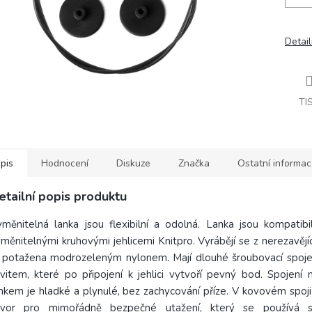
Detail
TI
pis
Hodnocení
Diskuze
Značka
Ostatní informa
etailní popis produktu
měnitelná lanka jsou flexibilní a odolná. Lanka jsou kompatibi
měnitelnými kruhovými jehlicemi Knitpro. Vyrábějí se z nerezavějící
e potažena modrozeleným nylonem. Mají dlouhé šroubovací spoj
vitem, které po připojení k jehlici vytvoří pevný bod. Spojení m
nkem je hladké a plynulé, bez zachycování příze. V kovovém spoji
tvor pro mimořádně bezpečné utažení, který se používá s