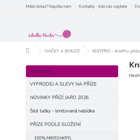
Přejít
Máte dotaz? Napište nám
Kontakty - kde nás najdete
Do
na
obsah
Domů
HÁČKY A JEHLICE
KNITPRO - KnitPro jehli
Kn
P
Přeskočit
o
Kategorie
kategorie
Prům
Neoh
s
hodn
t
VÝPRODEJ A SLEVY NA PŘÍZE
produ
r
je
a
NOVINKY PŘÍZÍ JARO 2026
0,0
n
z
Šité tašky - limitovaná nabídka
5
n
hvězd
í
PŘÍZE PODLE SLOŽENÍ
p
a
100% MIKROAKRYL
n