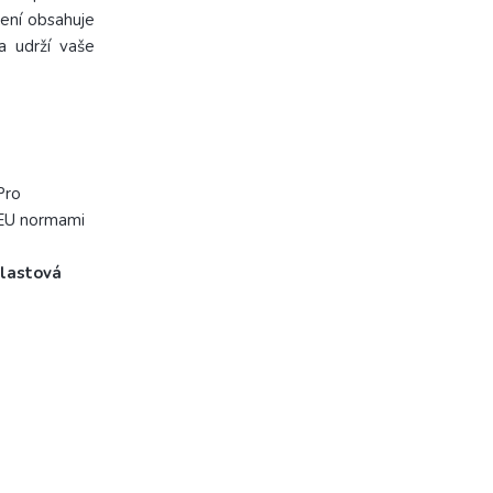
lení obsahuje
a udrží vaše
Pro
s EU normami
plastová