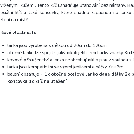
vrženým „klíčem“. Tento klíč usnadňuje utahování bez námahy. Ba
eciální klíč a také koncovky, které snadno zapadnou na lanko 
etení na místě.
íčové vlastnosti:
lanka jsou vyrobena s délkou od 20cm do 126cm.
otočné lanko lze spojit s jakýmikoli jehlicemi háčky značky Knit
kovové příslušenství a lanka neobsahují nikl a jsou v souladu 
lanka jsou kompatibilní se všemi jehlicemi a háčky KnitPro
balení obsahuje -
1x otočné ocelové lanko dané délky 2x 
koncovka 1x klíč na utažení