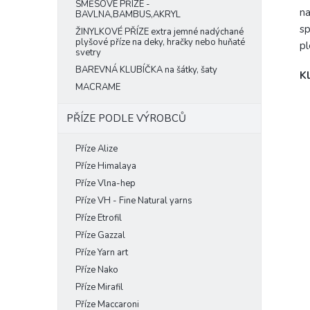
SMĚSOVÉ PŘÍZE -
na
BAVLNA,BAMBUS,AKRYL
sp
ŽINYLKOVÉ PŘÍZE extra jemné nadýchané
plyšové příze na deky, hračky nebo huňaté
pl
svetry
BAREVNÁ KLUBÍČKA na šátky, šaty
Kl
MACRAME
PŘÍZE PODLE VÝROBCŮ
Příze Alize
Příze Himalaya
Příze Vlna-hep
Příze VH - Fine Natural yarns
Příze Etrofil
Příze Gazzal
Příze Yarn art
Příze Nako
Příze Mirafil
Příze Maccaroni