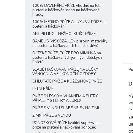
e
100% BAVLNĚNÉ PŘÍZE vhodné na letní
pletení a háčkování nebo na háčkované
l
hračky
100% MERINO PŘÍZE A LUXUSNÍ PŘÍZE na
pletení a háčkování
ANTIPILLING - NEŽMOLKUJÍCÍ PŘÍZE
BAMBUS, VISKÓZA, LEN přírodní materiály
na pletení a háčkovaních letních oděvů
DĚTSKÉ PŘÍZE, PŘÍZE PRO MIMINKA na
pletení a háčkovaných jemných dětských
úpletů
Po
SLABÉ HÁČKOVACÍ PŘÍZE NA DEČKY,
VÁNOČNÍ A VELIKONOČNÍ OZDOBY
CHLUPATÉ PŘÍZE A KOŽEŠINOVÉ PŘÍZE
D
LETNÍ PŘÍZE
Vy
PŘÍZE S LESKLÝM VLÁKNEM A FLITRY,
PŘÍPLETY S FLITRY A LUREX
vy
PŘÍZE S VLNOU SLABÉ NEJEN NA ZIMU
j
ZIMNÍ PŘÍZE S VLNOU
zá
PONOŽKOVÉ PŘÍZE kvalitní superwash
la
příze na pletení a háčkování ponožek
o