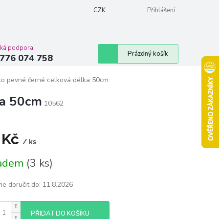
Podmínky ochrany osobních údajů
CZK
Moje objednávka
Přihlášení
Vrácení zbož
cká podpora:
Nákupní
Prázdný košík
776 074 758
košík
ko pevné černé celková délka 50cm
ka 50cm
10562
 Kč
/ ks
á
ladem
(3 ks)
e doručit do:
11.8.2026
PŘIDAT DO KOŠÍKU