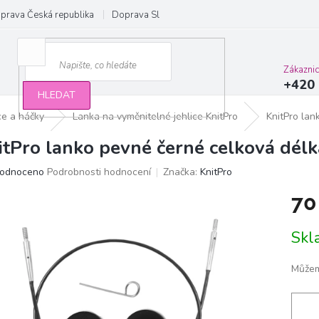
prava Česká republika
Doprava Slovensko a EU
Obchodní podmínky
Zákazni
+420 
HLEDAT
ce a háčky
Lanka na vyměnitelné jehlice KnitPro
KnitPro lan
itPro lanko pevné černé celková dél
ěrné
odnoceno
Podrobnosti hodnocení
Značka:
KnitPro
ocení
70
ktu
Měrn
Sk
cena:
iček.
Můžem