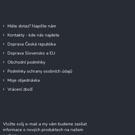
p
a
Informace pro vás
t
í
Máte dotaz? Napište nám
Kontakty - kde nás najdete
Doprava Česká republika
Doprava Slovensko a EU
Obchodní podmínky
Podmínky ochrany osobních údajů
Moje objednávka
Vrácení zboží
Odebírat newsletter
Vložte svůj e-mail a my vám budeme zasílat
informace o nových produktech na našem