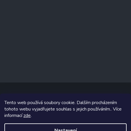
Tento web používá soubory cookie. Dalším procházením
Copyright 2026
www.prizealize.cz
. Všechna práva vyhrazena.
tohoto webu vyjadřujete souhlas s jejich používáním.. Více
informací
zde
.
Grafický návrh vytvořil a na Shoptet implementoval
Tomáš Hlad
&
Shoptetak.cz
.
Nastavení