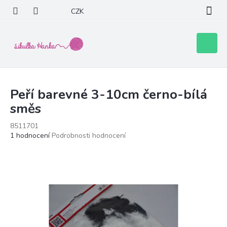
Přejít
CZK
na
obsah
Nákupní
košík
Peří barevné 3-10cm černo-bílá
směs
8511701
Průměrné
1 hodnocení
Podrobnosti hodnocení
hodnocení
produktu
je
5,0
z
5
hvězdiček.