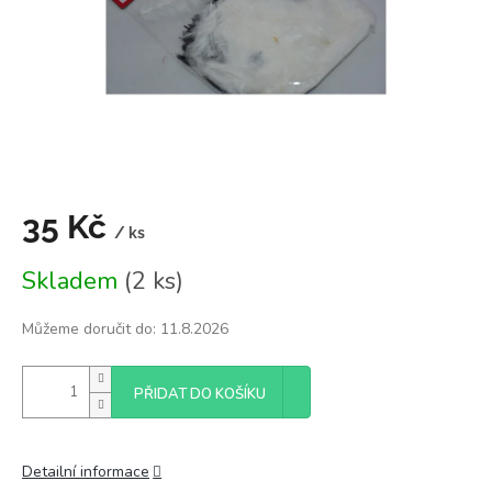
35 Kč
/ ks
Měrná
Skladem
(2 ks)
cena:
Můžeme doručit do:
11.8.2026
PŘIDAT DO KOŠÍKU
Detailní informace