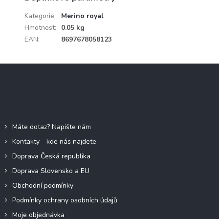
Kategorie
:
Merino royal
Hmotnost
:
0.05 kg
EAN
:
8697678058123
Z
á
p
a
Informace pro vás
t
í
Máte dotaz? Napište nám
Kontakty - kde nás najdete
Doprava Česká republika
Doprava Slovensko a EU
Obchodní podmínky
Podmínky ochrany osobních údajů
Moje objednávka