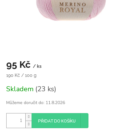
95 Kč
/ ks
Měrná
190 Kč / 100 g
cena:
Skladem
(23 ks)
Můžeme doručit do:
11.8.2026
PŘIDAT DO KOŠÍKU