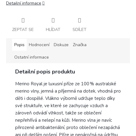
Detailní informace
ZEPTAT SE
HLÍDAT
SDÍLET
Popis
Hodnocení
Diskuze
Značka
Ostatní informace
Detailní popis produktu
Merino Royal je luxusní příze ze 100 % australské
merino vlny, jemná a příjemná na dotek, vhodná pro
děti i dospělé. Vlákno výborně udržuje teplo díky
své struktuře, ve které se zachycuje vzduch a
zároveň odvádí vlhkost, takže se oblečení
nepřehřívá a nelepí na kůži. Merino vlna je navíc
přirozeně antibakteriální, proto oblečení nezapáchá
ani při delším nošení. Příze je nenáročná na údržbu