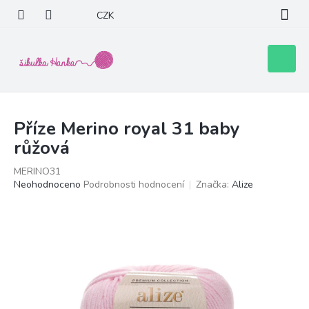
Přejít
CZK
na
obsah
Nákupní
košík
Příze Merino royal 31 baby
růžová
MERINO31
Průměrné
Neohodnoceno
Podrobnosti hodnocení
Značka:
Alize
hodnocení
produktu
je
0,0
z
5
hvězdiček.