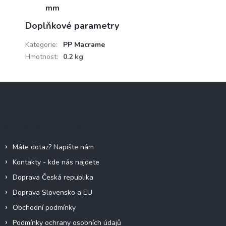
mm
Doplňkové parametry
Kategorie
:
PP Macrame
Hmotnost
:
0.2 kg
Z
á
p
a
Informace pro vás
t
í
Máte dotaz? Napište nám
Kontakty - kde nás najdete
Doprava Česká republika
Doprava Slovensko a EU
Obchodní podmínky
Podmínky ochrany osobních údajů