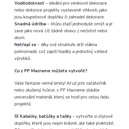
Voděodolnost
– ideální pro venkovní dekorace
nebo dokonce projekty vystavené vlhkosti, jako
jsou koupelnové doplňky či zahradní dekorace.
Snadná údržba
– šňůru stačí jednoduše omýt a je
zase jako nová. Už žádné obavy z nečistot nebo
skvrn.
Netřepí se
– díky své struktuře drží vlákna
pohromadě, což zajistí hladký a jednotný vzhled
výrobků.
Co z PP Macrame můžete vytvořit?
Vaše fantazie nemá limity! Ať už jste začátečník
nebo zkušený tvůrce, s PP Macrame získáte
univerzální materiál, který se hodí pro celou řadu
projektů:
🎒
Kabelky, batůžky a tašky
– vytvořte si stylové
doplňky, které jsou nejen krásné, ale také praktické.