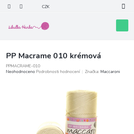
Přejít
CZK
na
obsah
Nákupní
košík
PP Macrame 010 krémová
PPMACRAME-010
Průměrné
Neohodnoceno
Podrobnosti hodnocení
Značka:
Maccaroni
hodnocení
produktu
je
0,0
z
5
hvězdiček.