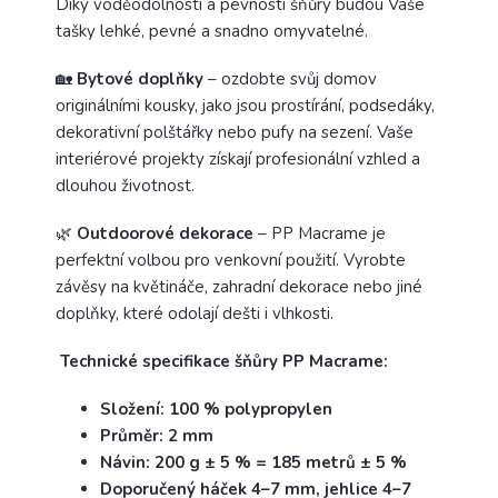
Díky voděodolnosti a pevnosti šňůry budou Vaše
tašky lehké, pevné a snadno omyvatelné.
🏡
Bytové doplňky
– ozdobte svůj domov
originálními kousky, jako jsou prostírání, podsedáky,
dekorativní polštářky nebo pufy na sezení. Vaše
interiérové projekty získají profesionální vzhled a
dlouhou životnost.
🌿
Outdoorové dekorace
– PP Macrame je
perfektní volbou pro venkovní použití. Vyrobte
závěsy na květináče, zahradní dekorace nebo jiné
doplňky, které odolají dešti i vlhkosti.
Technické specifikace šňůry PP Macrame:
Složení: 100 % polypropylen
Průměr: 2 mm
Návin: 200 g ± 5 % = 185 metrů ± 5 %
Doporučený háček 4–7 mm, jehlice 4–7