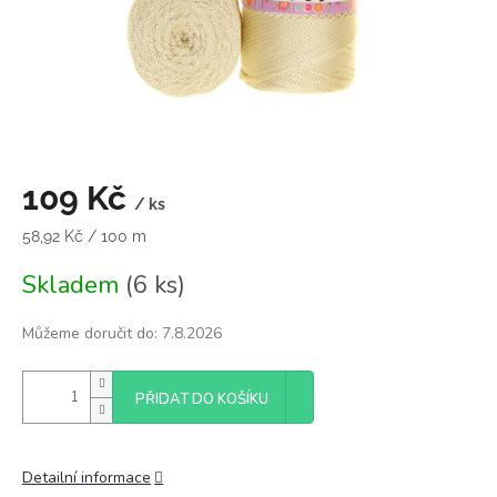
109 Kč
/ ks
Měrná
58,92 Kč / 100 m
cena:
Skladem
(6 ks)
Můžeme doručit do:
7.8.2026
PŘIDAT DO KOŠÍKU
Detailní informace