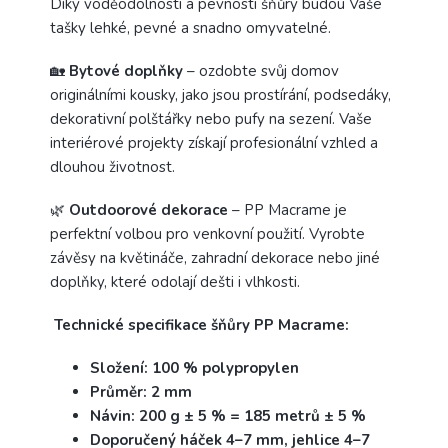
Díky voděodolnosti a pevnosti šňůry budou Vaše
tašky lehké, pevné a snadno omyvatelné.
🏡
Bytové doplňky
– ozdobte svůj domov
originálními kousky, jako jsou prostírání, podsedáky,
dekorativní polštářky nebo pufy na sezení. Vaše
interiérové projekty získají profesionální vzhled a
dlouhou životnost.
🌿
Outdoorové dekorace
– PP Macrame je
perfektní volbou pro venkovní použití. Vyrobte
závěsy na květináče, zahradní dekorace nebo jiné
doplňky, které odolají dešti i vlhkosti.
Technické specifikace šňůry PP Macrame:
Složení: 100 % polypropylen
Průměr: 2 mm
Návin: 200 g ± 5 % = 185 metrů ± 5 %
Doporučený háček 4–7 mm, jehlice 4–7