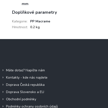
mm
Doplňkové parametry
Kategorie
:
PP Macrame
Hmotnost
:
0.2 kg
Z
á
p
a
Informace pro vás
t
í
Máte dotaz? Napište nám
Kontakty - kde nás najdete
Doprava Česká republika
Doprava Slovensko a EU
Obchodní podmínky
Podmínky ochrany osobních údajů