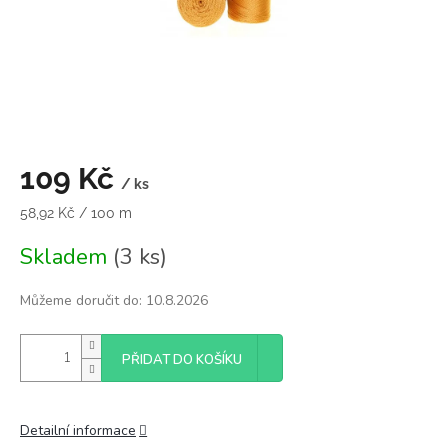
109 Kč
/ ks
Měrná
58,92 Kč / 100 m
cena:
Skladem
(3 ks)
Můžeme doručit do:
10.8.2026
PŘIDAT DO KOŠÍKU
Detailní informace