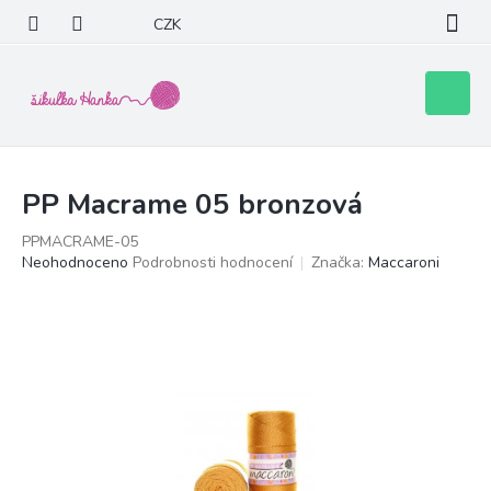
Přejít
CZK
na
obsah
Nákupní
košík
PP Macrame 05 bronzová
PPMACRAME-05
Průměrné
Neohodnoceno
Podrobnosti hodnocení
Značka:
Maccaroni
hodnocení
produktu
je
0,0
z
5
hvězdiček.