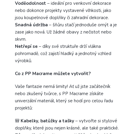
Voděodolnost
– ideální pro venkovní dekorace
nebo dokonce projekty vystavené vlhkosti, jako
jsou koupelnové doplňky či zahradní dekorace.
Snadná údržba
– šňůru stačí jednoduše omýt a je
zase jako nová. Už žádné obavy z nečistot nebo
skvrn.
Netřepí se
– díky své struktuře drží vlákna
pohromadě, což zajistí hladký a jednotný vzhled
výrobků.
Co z PP Macrame můžete vytvořit?
Vaše fantazie nemá limity! Ať už jste začátečník
nebo zkušený tvůrce, s PP Macrame získáte
univerzální materiál, který se hodí pro celou řadu
projektů:
🎒
Kabelky, batůžky a tašky
– vytvořte si stylové
doplňky, které jsou nejen krásné, ale také praktické.