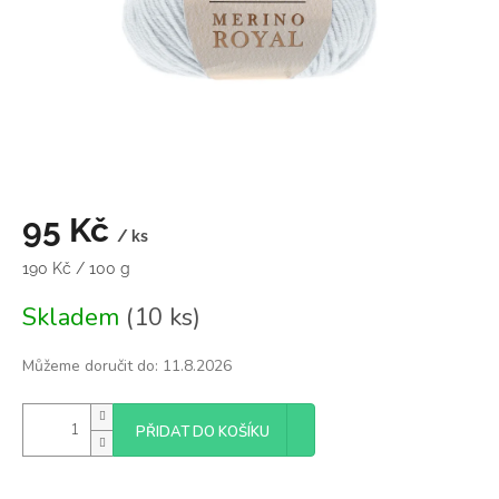
95 Kč
/ ks
Měrná
190 Kč / 100 g
cena:
Skladem
(10 ks)
Můžeme doručit do:
11.8.2026
PŘIDAT DO KOŠÍKU