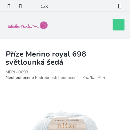
Přejít
CZK
na
obsah
Nákupní
košík
Příze Merino royal 698
světlounká šedá
MERINO698
Průměrné
Neohodnoceno
Podrobnosti hodnocení
Značka:
Alize
hodnocení
produktu
je
0,0
z
5
hvězdiček.