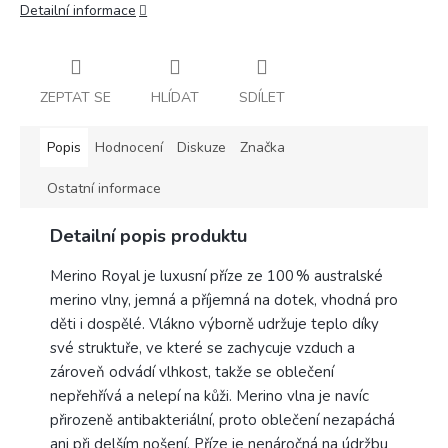
Detailní informace
ZEPTAT SE
HLÍDAT
SDÍLET
Popis
Hodnocení
Diskuze
Značka
Ostatní informace
Detailní popis produktu
Merino Royal je luxusní příze ze 100 % australské
merino vlny, jemná a příjemná na dotek, vhodná pro
děti i dospělé. Vlákno výborně udržuje teplo díky
své struktuře, ve které se zachycuje vzduch a
zároveň odvádí vlhkost, takže se oblečení
nepřehřívá a nelepí na kůži. Merino vlna je navíc
přirozeně antibakteriální, proto oblečení nezapáchá
ani při delším nošení. Příze je nenáročná na údržbu