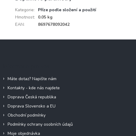
Kategorie
:
Příze podle složení a použití
Hmotnost
:
0.05 kg
EAN
:
8697678092042
Z
á
p
a
Informace pro vás
t
í
Máte dotaz? Napište nám
Kontakty - kde nás najdete
Doprava Česká republika
Doprava Slovensko a EU
Obchodní podmínky
Podmínky ochrany osobních údajů
Moje objednávka