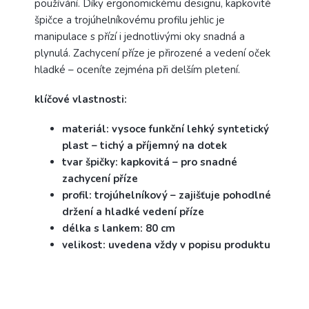
používání. Díky ergonomickému designu, kapkovité
špičce a trojúhelníkovému profilu jehlic je
manipulace s přízí i jednotlivými oky snadná a
plynulá. Zachycení příze je přirozené a vedení oček
hladké – oceníte zejména při delším pletení.
klíčové vlastnosti:
materiál: vysoce funkční lehký syntetický
plast – tichý a příjemný na dotek
tvar špičky: kapkovitá – pro snadné
zachycení příze
profil: trojúhelníkový – zajišťuje pohodlné
držení a hladké vedení příze
délka s lankem: 80 cm
velikost: uvedena vždy v popisu produktu