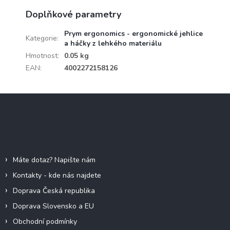
Doplňkové parametry
Prym ergonomics - ergonomické jehlice
Kategorie
:
a háčky z lehkého materiálu
Hmotnost
:
0.05 kg
EAN
:
4002272158126
Z
á
p
a
Informace pro vás
t
í
Máte dotaz? Napište nám
Kontakty - kde nás najdete
Doprava Česká republika
Doprava Slovensko a EU
Obchodní podmínky