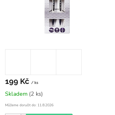
199 Kč
/ ks
Měrná
Skladem
(2 ks)
cena:
Můžeme doručit do:
11.8.2026