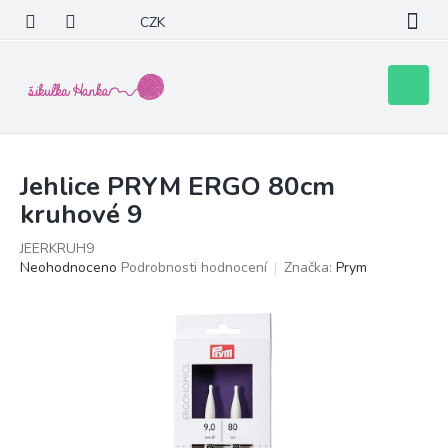
Přejít
CZK
na
obsah
Nákupní
košík
Jehlice PRYM ERGO 80cm
kruhové 9
JEERKRUH9
Průměrné
Neohodnoceno
Podrobnosti hodnocení
Značka:
Prym
hodnocení
produktu
je
0,0
z
5
hvězdiček.