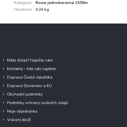
Kategorie
:
Rosie jednobarevná 1500m
Hmotnost
:
0.24 kg
Z
á
p
a
Informace pro vás
t
í
Máte dotaz? Napište nám
Kontakty - kde nás najdete
Doprava Česká republika
Doprava Slovensko a EU
Obchodní podmínky
Podmínky ochrany osobních údajů
Moje objednávka
Vrácení zboží