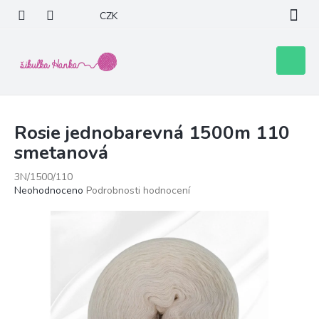
Přejít
CZK
na
obsah
Nákupní
košík
Rosie jednobarevná 1500m 110
smetanová
3N/1500/110
Průměrné
Neohodnoceno
Podrobnosti hodnocení
hodnocení
produktu
je
0,0
z
5
hvězdiček.