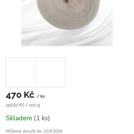
470 Kč
/ ks
Měrná
156,67 Kč / 100 g
cena:
Skladem
(1 ks)
Můžeme doručit do:
10.8.2026