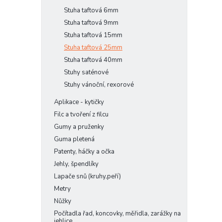
Stuha taftová 6mm
Stuha taftová 9mm
Stuha taftová 15mm
Stuha taftová 25mm
Stuha taftová 40mm
Stuhy saténové
Stuhy vánoční, rexorové
Aplikace - kytičky
Filc a tvoření z filcu
Gumy a pruženky
Guma pletená
Patenty, háčky a očka
Jehly, špendlíky
Lapače snů (kruhy,peří)
Metry
Nůžky
Počítadla řad, koncovky, měřidla, zarážky na
jehlice