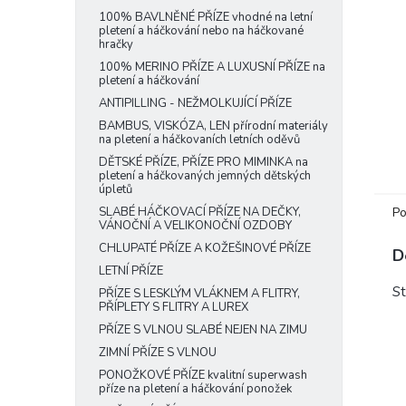
e
100% BAVLNĚNÉ PŘÍZE vhodné na letní
pletení a háčkování nebo na háčkované
l
hračky
100% MERINO PŘÍZE A LUXUSNÍ PŘÍZE na
pletení a háčkování
ANTIPILLING - NEŽMOLKUJÍCÍ PŘÍZE
BAMBUS, VISKÓZA, LEN přírodní materiály
na pletení a háčkovaních letních oděvů
DĚTSKÉ PŘÍZE, PŘÍZE PRO MIMINKA na
pletení a háčkovaných jemných dětských
úpletů
Po
SLABÉ HÁČKOVACÍ PŘÍZE NA DEČKY,
VÁNOČNÍ A VELIKONOČNÍ OZDOBY
CHLUPATÉ PŘÍZE A KOŽEŠINOVÉ PŘÍZE
D
LETNÍ PŘÍZE
St
PŘÍZE S LESKLÝM VLÁKNEM A FLITRY,
PŘÍPLETY S FLITRY A LUREX
PŘÍZE S VLNOU SLABÉ NEJEN NA ZIMU
ZIMNÍ PŘÍZE S VLNOU
PONOŽKOVÉ PŘÍZE kvalitní superwash
příze na pletení a háčkování ponožek