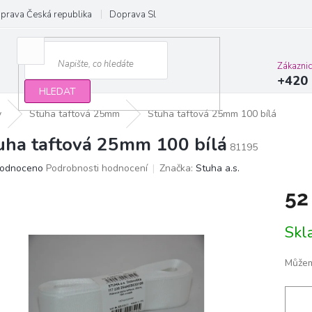
prava Česká republika
Doprava Slovensko a EU
Obchodní podmínky
Zákazni
+420 
HLEDAT
y
Stuha taftová 25mm
Stuha taftová 25mm 100 bílá
uha taftová 25mm 100 bílá
81195
ěrné
odnoceno
Podrobnosti hodnocení
Značka:
Stuha a.s.
ocení
52
ktu
Měrn
Sk
cena:
iček.
Můžem