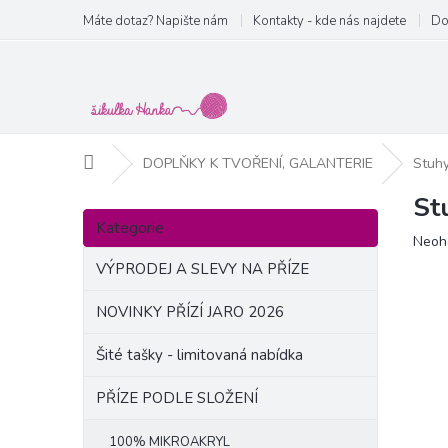
Přejít
Máte dotaz? Napište nám
Kontakty - kde nás najdete
Do
na
obsah
Domů
DOPLŇKY K TVOŘENÍ, GALANTERIE
Stuh
St
P
Přeskočit
o
Kategorie
kategorie
Prům
Neoh
s
hodn
t
VÝPRODEJ A SLEVY NA PŘÍZE
produ
r
je
a
NOVINKY PŘÍZÍ JARO 2026
0,0
n
z
Šité tašky - limitovaná nabídka
5
n
hvězd
í
PŘÍZE PODLE SLOŽENÍ
p
a
100% MIKROAKRYL
n