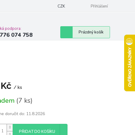
Podmínky ochrany osobních údajů
CZK
Moje objednávka
Přihlášení
Vrácení zbož
cká podpora:
Nákupní
Prázdný košík
776 074 758
košík
 Kč
/ ks
á
ladem
(7 ks)
e doručit do:
11.8.2026
PŘIDAT DO KOŠÍKU