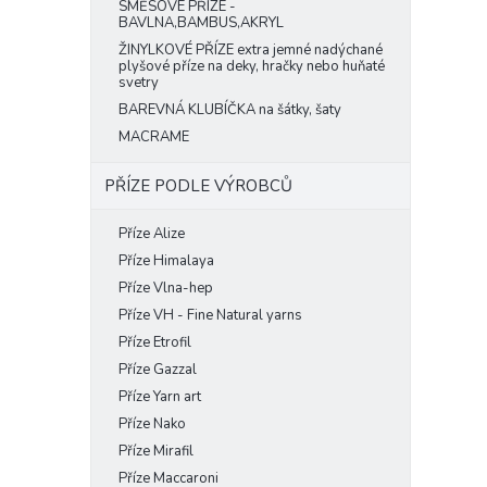
SMĚSOVÉ PŘÍZE -
BAVLNA,BAMBUS,AKRYL
ŽINYLKOVÉ PŘÍZE extra jemné nadýchané
plyšové příze na deky, hračky nebo huňaté
svetry
BAREVNÁ KLUBÍČKA na šátky, šaty
MACRAME
PŘÍZE PODLE VÝROBCŮ
Příze Alize
Příze Himalaya
Příze Vlna-hep
Příze VH - Fine Natural yarns
Příze Etrofil
Příze Gazzal
Příze Yarn art
Příze Nako
Příze Mirafil
Příze Maccaroni