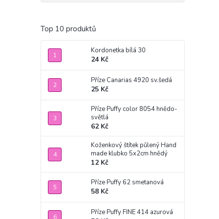
Top 10 produktů
Kordonetka bílá 30
24 Kč
Příze Canarias 4920 sv.šedá
25 Kč
Příze Puffy color 8054 hnědo-
světlá
62 Kč
Koženkový štítek půlený Hand
made klubko 5x2cm hnědý
12 Kč
Příze Puffy 62 smetanová
58 Kč
Příze Puffy FINE 414 azurová