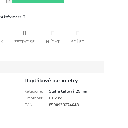
ní informace
SK
ZEPTAT SE
HLÍDAT
SDÍLET
Doplňkové parametry
Kategorie
:
Stuha taftová 25mm
Hmotnost
:
0.02 kg
EAN
:
8590939274648