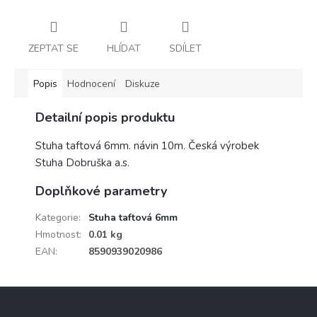
ZEPTAT SE
HLÍDAT
SDÍLET
Popis
Hodnocení
Diskuze
Detailní popis produktu
Stuha taftová 6mm. návin 10m. Česká výrobek
Stuha Dobruška a.s.
Doplňkové parametry
Kategorie
:
Stuha taftová 6mm
Hmotnost
:
0.01 kg
EAN
:
8590939020986
Z
á