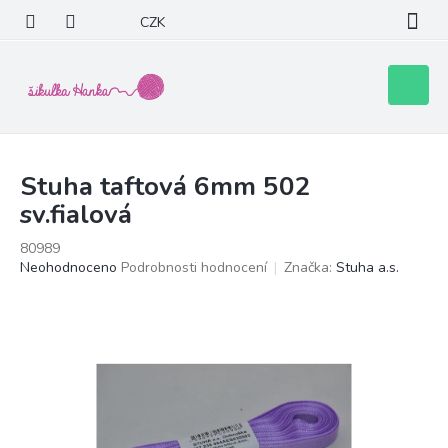
Přejít
CZK
na
obsah
Nákupní
košík
Stuha taftová 6mm 502
sv.fialová
80989
Průměrné
Neohodnoceno
Podrobnosti hodnocení
Značka:
Stuha a.s.
hodnocení
produktu
je
0,0
z
5
hvězdiček.