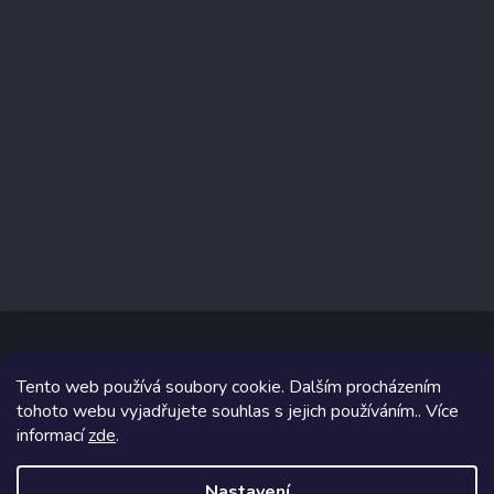
Tento web používá soubory cookie. Dalším procházením
Copyright 2026
www.prizealize.cz
. Všechna práva vyhrazena.
tohoto webu vyjadřujete souhlas s jejich používáním.. Více
informací
zde
.
Grafický návrh vytvořil a na Shoptet implementoval
Tomáš Hlad
&
Shoptetak.cz
.
Nastavení