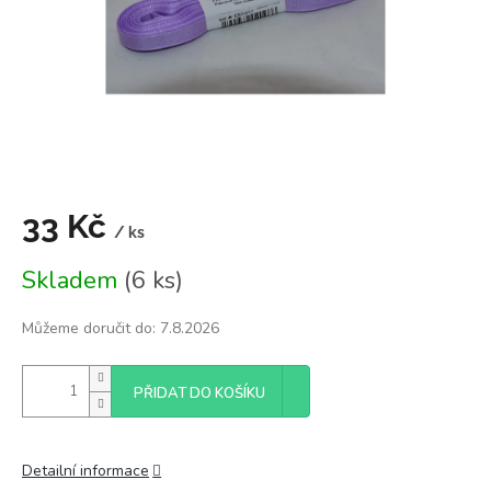
33 Kč
/ ks
Měrná
Skladem
(6 ks)
cena:
Můžeme doručit do:
7.8.2026
PŘIDAT DO KOŠÍKU
Detailní informace