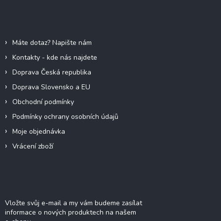
p
a
Informace pro vás
t
í
Máte dotaz? Napište nám
Kontakty - kde nás najdete
Doprava Česká republika
Doprava Slovensko a EU
Obchodní podmínky
Podmínky ochrany osobních údajů
Moje objednávka
Vrácení zboží
Odebírat newsletter
Vložte svůj e-mail a my vám budeme zasílat
informace o nových produktech na našem