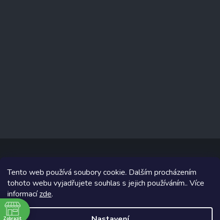
Tento web používá soubory cookie. Dalším procházením
Copyright 2026
www.prizealize.cz
. Všechna práva vyhrazena.
tohoto webu vyjadřujete souhlas s jejich používáním.. Více
informací
zde
.
Grafický návrh vytvořil a na Shoptet implementoval
Tomáš Hlad
&
Shoptetak.cz
.
Nastavení
Zobrazit