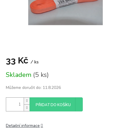
33 Kč
/ ks
Měrná
Skladem
(5 ks)
cena:
Můžeme doručit do:
11.8.2026
PŘIDAT DO KOŠÍKU
Detailní informace