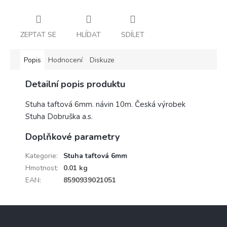
ZEPTAT SE
HLÍDAT
SDÍLET
Popis
Hodnocení
Diskuze
Detailní popis produktu
Stuha taftová 6mm. návin 10m. Česká výrobek
Stuha Dobruška a.s.
Doplňkové parametry
Kategorie
:
Stuha taftová 6mm
Hmotnost
:
0.01 kg
EAN
:
8590939021051
Z
á