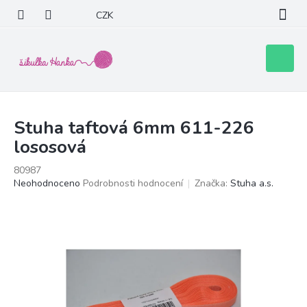
Přejít
CZK
na
obsah
Nákupní
košík
Stuha taftová 6mm 611-226
lososová
80987
Průměrné
Neohodnoceno
Podrobnosti hodnocení
Značka:
Stuha a.s.
hodnocení
produktu
je
0,0
z
5
hvězdiček.