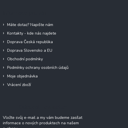
p
a
Informace pro vás
t
í
Máte dotaz? Napište nám
Kontakty - kde nás najdete
Doprava Česká republika
Doprava Slovensko a EU
Obchodní podmínky
Podmínky ochrany osobních údajů
Moje objednávka
Vrácení zboží
Odebírat newsletter
Vložte svůj e-mail a my vám budeme zasílat
informace o nových produktech na našem