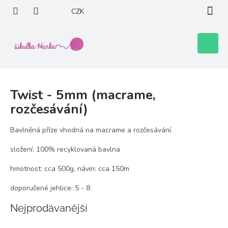
Přejít
CZK
na
obsah
Nákupní
košík
Twist - 5mm (macrame,
rozčesávání)
Bavlněná příze vhodná na macrame a rozčesávání.
složení: 100% recyklovaná bavlna
hmotnost: cca 500g, návin: cca 150m
doporučené jehlice: 5 - 8
Nejprodávanější