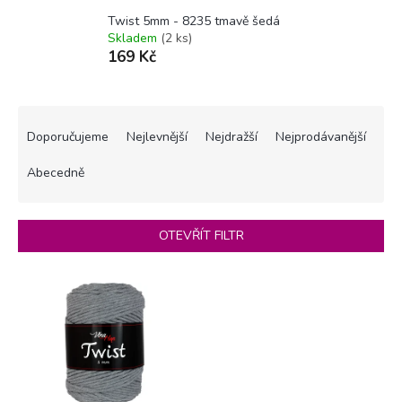
Twist 5mm - 8235 tmavě šedá
Skladem
(2 ks)
169 Kč
Ř
a
Doporučujeme
Nejlevnější
Nejdražší
Nejprodávanější
z
e
Abecedně
n
í
p
OTEVŘÍT FILTR
r
o
V
d
ý
u
p
k
i
t
s
ů
p
r