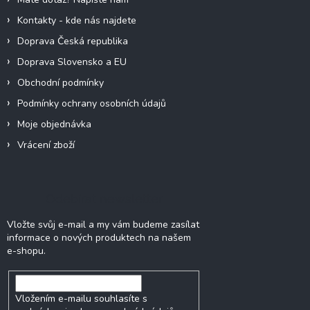
v
Kontakty - kde nás najdete
k
y
Doprava Česká republika
v
Doprava Slovensko a EU
ý
p
Obchodní podmínky
i
Podmínky ochrany osobních údajů
s
u
Moje objednávka
Vrácení zboží
Odebírat newsletter
Vložte svůj e-mail a my vám budeme zasílat
informace o nových produktech na našem
e-shopu.
Vložením e-mailu souhlasíte s