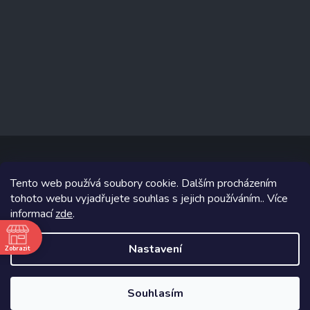
Tento web používá soubory cookie. Dalším procházením
Copyright 2026
www.prizealize.cz
. Všechna práva vyhrazena.
tohoto webu vyjadřujete souhlas s jejich používáním.. Více
informací
zde
.
Grafický návrh vytvořil a na Shoptet implementoval
Tomáš Hlad
&
Shoptetak.cz
.
Nastavení
Zobrazit
ě
Vytvořil Shoptet
Souhlasím