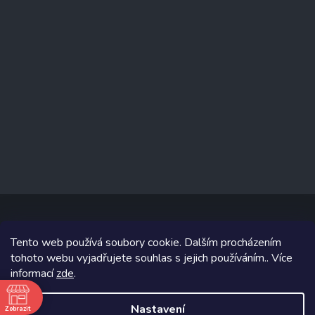
Tento web používá soubory cookie. Dalším procházením
Copyright 2026
www.prizealize.cz
. Všechna práva vyhrazena.
tohoto webu vyjadřujete souhlas s jejich používáním.. Více
informací
zde
.
Grafický návrh vytvořil a na Shoptet implementoval
Tomáš Hlad
&
Shoptetak.cz
.
Nastavení
Zobrazit