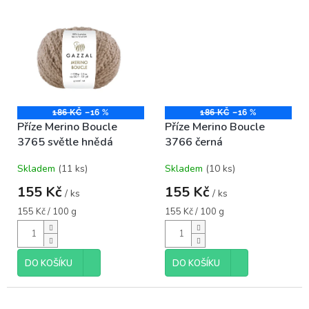
186 KČ
–16 %
186 KČ
–16 %
Příze Merino Boucle
Příze Merino Boucle
3765 světle hnědá
3766 černá
Skladem
(11 ks)
Skladem
(10 ks)
155 Kč
155 Kč
/ ks
/ ks
Měrná
Měrná
155 Kč / 100 g
155 Kč / 100 g
cena:
cena:
DO KOŠÍKU
DO KOŠÍKU