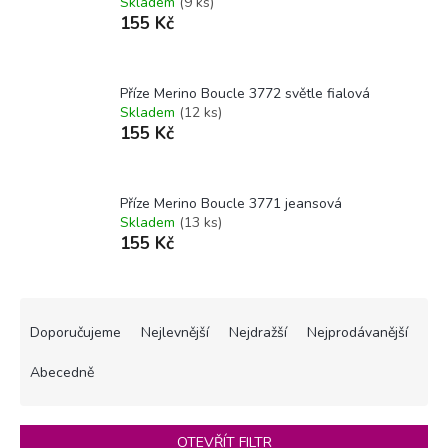
Skladem
(9 ks)
155 Kč
Příze Merino Boucle 3772 světle fialová
Skladem
(12 ks)
155 Kč
Příze Merino Boucle 3771 jeansová
Skladem
(13 ks)
155 Kč
Ř
a
Doporučujeme
Nejlevnější
Nejdražší
Nejprodávanější
z
e
Abecedně
n
í
p
OTEVŘÍT FILTR