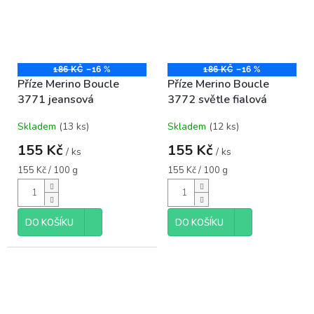
186 KČ
–16 %
186 KČ
–16 %
Příze Merino Boucle
Příze Merino Boucle
3771 jeansová
3772 světle fialová
Skladem
(13 ks)
Skladem
(12 ks)
155 Kč
155 Kč
/ ks
/ ks
Měrná
Měrná
155 Kč / 100 g
155 Kč / 100 g
cena:
cena:
DO KOŠÍKU
DO KOŠÍKU