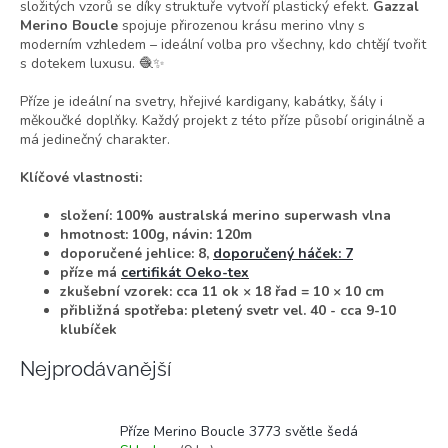
složitých vzorů se díky struktuře vytvoří plastický efekt.
Gazzal
Merino Boucle
spojuje přirozenou krásu merino vlny s
moderním vzhledem – ideální volba pro všechny, kdo chtějí tvořit
s dotekem luxusu. 🧶✨
Příze je ideální na svetry, hřejivé kardigany, kabátky, šály i
měkoučké doplňky. Každý projekt z této příze působí originálně a
má jedinečný charakter.
Klíčové vlastnosti:
složení: 100% australská merino superwash vlna
hmotnost: 100g, návin: 120m
doporučené jehlice: 8,
doporučený háček: 7
příze má
certifikát Oeko-tex
zkušební vzorek: cca 11 ok × 18 řad = 10 × 10 cm
přibližná spotřeba: pletený svetr vel. 40 - cca 9-10
klubíček
Nejprodávanější
Příze Merino Boucle 3773 světle šedá