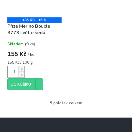
186 KČ
–16 %
Příze Merino Boucle
3773 světle šedá
Skladem
(9 ks)
155 Kč
/ ks
Měrná
155 Kč / 100 g
cena:
DO KOŠÍKU
9
položek celkem
O
v
l
Z
á
á
d