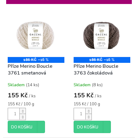
r
o
V
d
ý
u
p
k
i
t
s
ů
p
r
o
186 KČ
–16 %
186 KČ
–16 %
Příze Merino Boucle
Příze Merino Boucle
d
3761 smetanová
3763 čokoládová
u
k
Skladem
(14 ks)
Skladem
(8 ks)
t
ů
155 Kč
155 Kč
/ ks
/ ks
Měrná
Měrná
155 Kč / 100 g
155 Kč / 100 g
cena:
cena:
DO KOŠÍKU
DO KOŠÍKU