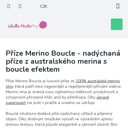
Přejít
CZK
na
obsah
Nákupní
košík
Příze Merino Boucle - nadýchaná
příze z australského merina s
boucle efektem
Příze Merino Boucle je luxusní příze ze
100% australské merino
vlny
, která patří mezi nejjemnější a nejpříjemnější přírodní vlákna.
Merino vlna je známá svou výjimečnou měkkostí, prodyšností a
schopností přirozeně hřát, aniž by přehřívala. Díky
úpravě
superwash
lze prát v pračče a snadno se udržuje.
Bouclé struktura dodává přízi nadýchaný vzhled a příjemný
objem. Díky drobným smyčkám vytváří ve výsledném úpletu
jemnou texturu, která působí elegantně a zároveň útulně. Bez