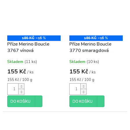
186 KČ
–16 %
186 KČ
–16 %
Příze Merino Boucle
Příze Merino Boucle
3767 vínová
3770 smaragdová
Skladem
(11 ks)
Skladem
(10 ks)
155 Kč
155 Kč
/ ks
/ ks
Měrná
Měrná
155 Kč / 100 g
155 Kč / 100 g
cena:
cena:
DO KOŠÍKU
DO KOŠÍKU