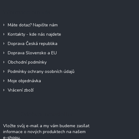
p
a
c
a
Informace pro vás
í
t
p
í
r
Máte dotaz? Napište nám
v
Kontakty - kde nás najdete
k
y
Doprava Česká republika
v
Doprava Slovensko a EU
ý
p
Obchodní podmínky
i
Podmínky ochrany osobních údajů
s
u
Moje objednávka
Vrácení zboží
Odebírat newsletter
Vložte svůj e-mail a my vám budeme zasílat
informace o nových produktech na našem
e-shopu.