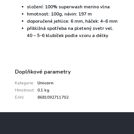
složení: 100% superwash merino vlna
hmotnost: 100g, návin: 197 m
doporučené jehlice: 6 mm, háček: 4–6 mm
přibližná spotřeba na pletený svetr vel.
40 – 5-6 klubíček podle vzoru a délky
Doplňkové parametry
Kategorie
:
Unicorn
Hmotnost
:
0.1 kg
EAN
:
8681092711702
Z
á
p