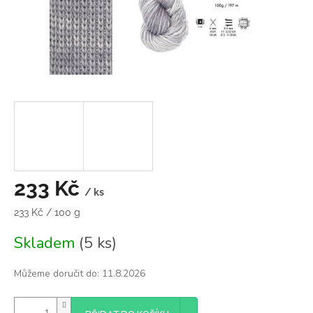
233 Kč
/ ks
Měrná
233 Kč / 100 g
cena:
Skladem
(5 ks)
Můžeme doručit do:
11.8.2026