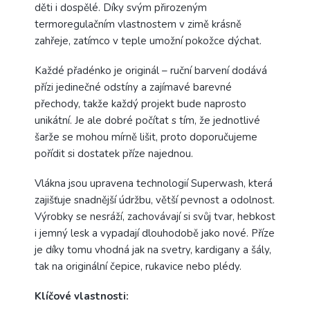
děti i dospělé. Díky svým přirozeným
termoregulačním vlastnostem v zimě krásně
zahřeje, zatímco v teple umožní pokožce dýchat.
Každé přadénko je originál – ruční barvení dodává
přízi jedinečné odstíny a zajímavé barevné
přechody, takže každý projekt bude naprosto
unikátní. Je ale dobré počítat s tím, že jednotlivé
šarže se mohou mírně lišit, proto doporučujeme
pořídit si dostatek příze najednou.
Vlákna jsou upravena technologií Superwash, která
zajišťuje snadnější údržbu, větší pevnost a odolnost.
Výrobky se nesráží, zachovávají si svůj tvar, hebkost
i jemný lesk a vypadají dlouhodobě jako nové. Příze
je díky tomu vhodná jak na svetry, kardigany a šály,
tak na originální čepice, rukavice nebo plédy.
Klíčové vlastnosti: