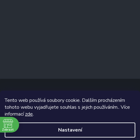
Tento web používá soubory cookie. Dalším procházením
Copyright 2026
www.prizealize.cz
. Všechna práva vyhrazena.
tohoto webu vyjadřujete souhlas s jejich používáním.. Více
informací
zde
.
Grafický návrh vytvořil a na Shoptet implementoval
Tomáš Hlad
&
Shoptetak.cz
.
Nastavení
Zobrazit
ě
Vytvořil Shoptet