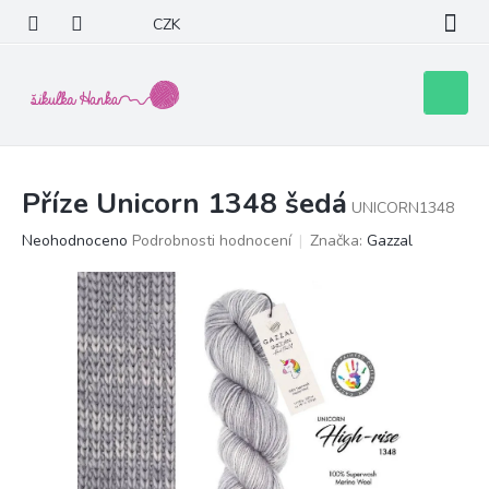
Přejít
CZK
na
obsah
Nákupní
košík
Příze Unicorn 1348 šedá
UNICORN1348
Průměrné
Neohodnoceno
Podrobnosti hodnocení
Značka:
Gazzal
hodnocení
produktu
je
0,0
z
5
hvězdiček.