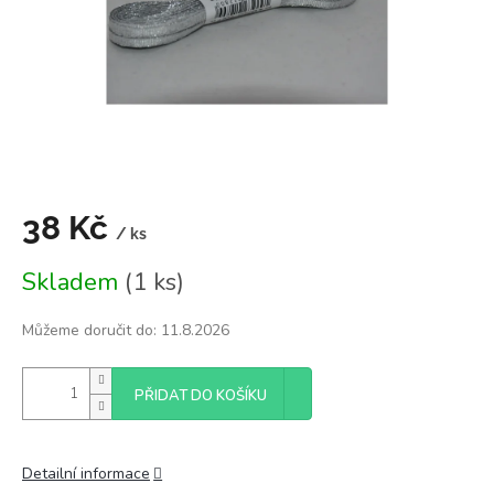
38 Kč
/ ks
Měrná
Skladem
(1 ks)
cena:
Můžeme doručit do:
11.8.2026
PŘIDAT DO KOŠÍKU
Detailní informace