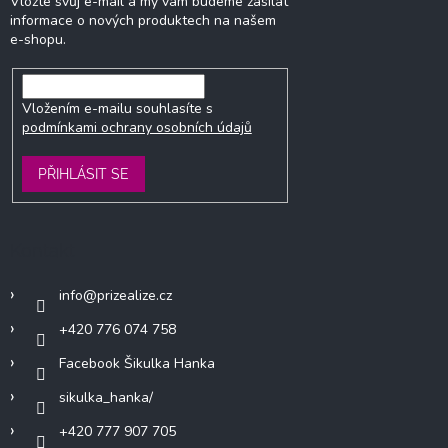
Vložte svůj e-mail a my vám budeme zasílat
informace o nových produktech na našem
e-shopu.
Vložením e-mailu souhlasíte s
podmínkami ochrany osobních údajů
PŘIHLÁSIT SE
Kontakt
info
@
prizealize.cz
+420 776 074 758
Facebook Šikulka Hanka
sikulka_hanka/
+420 777 907 705