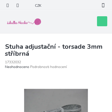
Přejít
CZK
na
obsah
Nákupní
košík
Stuha adjustační - torsade 3mm
stříbrná
17332032
Průměrné
Neohodnoceno
Podrobnosti hodnocení
hodnocení
produktu
je
0,0
z
5
hvězdiček.