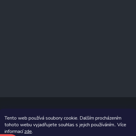
Tento web používá soubory cookie. Dalším procházením
Copyright 2026
www.prizealize.cz
. Všechna práva vyhrazena.
tohoto webu vyjadřujete souhlas s jejich používáním.. Více
informací
zde
.
Grafický návrh vytvořil a na Shoptet implementoval
Tomáš Hlad
&