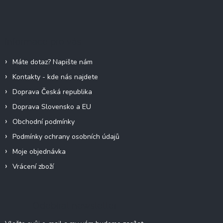
Z
á
p
a
Informace pro vás
t
í
Máte dotaz? Napište nám
Kontakty - kde nás najdete
Doprava Česká republika
Doprava Slovensko a EU
Obchodní podmínky
Podmínky ochrany osobních údajů
Moje objednávka
Vrácení zboží
Odebírat newsletter