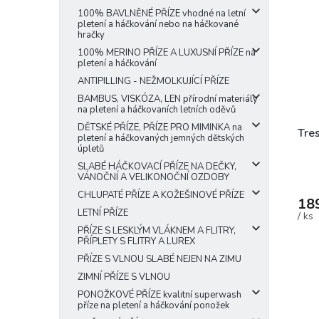
p
p
e
100% BAVLNĚNÉ PŘÍZE vhodné na letní
i
r
pletení a háčkování nebo na háčkované
l
hračky
s
o
p
100% MERINO PŘÍZE A LUXUSNÍ PŘÍZE na
d
pletení a háčkování
r
u
ANTIPILLING - NEŽMOLKUJÍCÍ PŘÍZE
o
k
BAMBUS, VISKÓZA, LEN přírodní materiály
d
t
na pletení a háčkovaních letních oděvů
u
ů
DĚTSKÉ PŘÍZE, PŘÍZE PRO MIMINKA na
k
Tre
pletení a háčkovaných jemných dětských
t
úpletů
ů
SLABÉ HÁČKOVACÍ PŘÍZE NA DEČKY,
VÁNOČNÍ A VELIKONOČNÍ OZDOBY
CHLUPATÉ PŘÍZE A KOŽEŠINOVÉ PŘÍZE
18
LETNÍ PŘÍZE
/ ks
PŘÍZE S LESKLÝM VLÁKNEM A FLITRY,
PŘÍPLETY S FLITRY A LUREX
PŘÍZE S VLNOU SLABÉ NEJEN NA ZIMU
ZIMNÍ PŘÍZE S VLNOU
PONOŽKOVÉ PŘÍZE kvalitní superwash
příze na pletení a háčkování ponožek