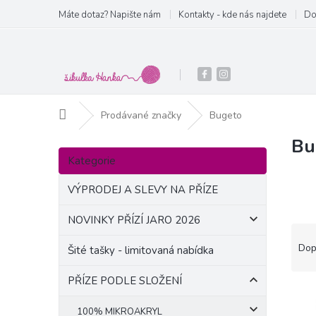
Přejít
Máte dotaz? Napište nám
Kontakty - kde nás najdete
Do
na
obsah
Domů
Prodávané značky
Bugeto
Bu
P
Přeskočit
o
Kategorie
kategorie
s
t
VÝPRODEJ A SLEVY NA PŘÍZE
r
a
NOVINKY PŘÍZÍ JARO 2026
Ř
n
a
Dop
Šité tašky - limitovaná nabídka
n
z
í
e
PŘÍZE PODLE SLOŽENÍ
p
V
n
a
ý
í
100% MIKROAKRYL
n