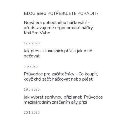
BLOG aneb POTŘEBUJETE PORADIT?
Nová éra pohodlného háčkování -
představujeme ergonomické háčky
KnitPro Vybe
17.7.2026
Jak plést z luxusních přízí a jak o ně
pečovat
5.6.2026
Průvodce pro začátečníky - Co koupit,
když chci začít háčkovat nebo plést
19.5.2026
Jak vybrat správnou přízi aneb Průvodce
mezinárodním značením síly přízí
20.1.2026