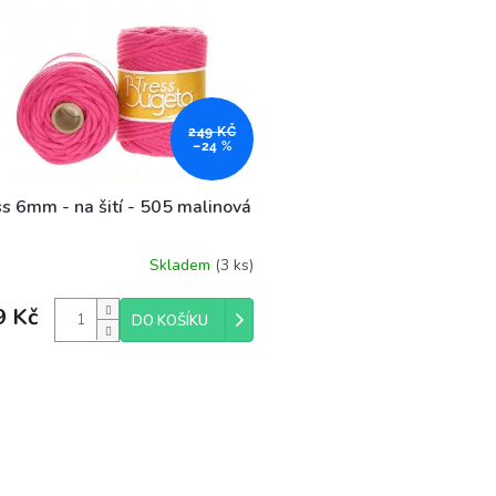
249 KČ
–24 %
ss 6mm - na šití - 505 malinová
Skladem
(3 ks)
9 Kč
DO KOŠÍKU
O
v
l
á
d
a