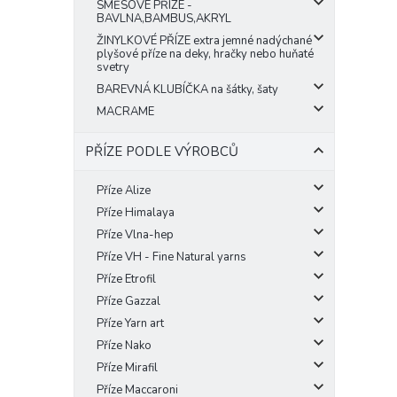
SMĚSOVÉ PŘÍZE -
BAVLNA,BAMBUS,AKRYL
ŽINYLKOVÉ PŘÍZE extra jemné nadýchané
plyšové příze na deky, hračky nebo huňaté
svetry
BAREVNÁ KLUBÍČKA na šátky, šaty
MACRAME
PŘÍZE PODLE VÝROBCŮ
Příze Alize
Příze Himalaya
Příze Vlna-hep
Příze VH - Fine Natural yarns
Příze Etrofil
Příze Gazzal
Příze Yarn art
Příze Nako
Příze Mirafil
Příze Maccaroni