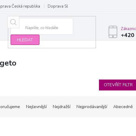
prava Česká republika
Doprava Slovensko a EU
Obchodní podmínky
Zákazni
+420 
HLEDAT
geto
OTEVŘÍT FILTR
oručujeme
Nejlevnější
Nejdražší
Nejprodávanější
Abecedně