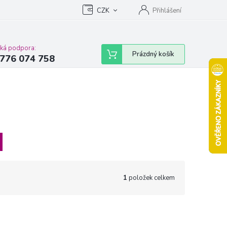
Podmínky ochrany osobních údajů
CZK
Moje objednávka
Přihlášení
Vrácení zbož
cká podpora:
Nákupní
Prázdný košík
776 074 758
košík
1
položek celkem