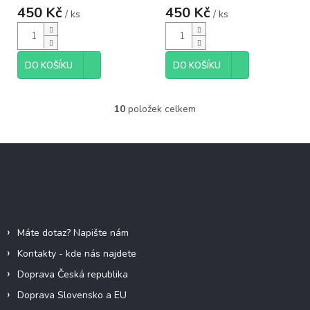
450 Kč
450 Kč
/ ks
/ ks
DO KOŠÍKU
DO KOŠÍKU
10
položek celkem
O
v
l
Z
á
á
d
p
a
c
a
Informace pro vás
í
t
p
í
r
Máte dotaz? Napište nám
v
Kontakty - kde nás najdete
k
y
Doprava Česká republika
v
Doprava Slovensko a EU
ý