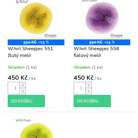
ý
r
p
o
i
d
s
u
p
k
r
t
o
530 KČ
–15 %
530 KČ
–15 %
ů
Whirl Sheepjes 551
Whirl Sheepjes 558
d
žlutý melír
fialový melír
u
k
Skladem
(1 ks)
Skladem
(1 ks)
t
ů
450 Kč
450 Kč
/ ks
/ ks
DO KOŠÍKU
DO KOŠÍKU