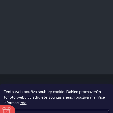
Tento web používá soubory cookie. Dalším procházením
Copyright 2026
www.prizealize.cz
. Všechna práva vyhrazena.
tohoto webu vyjadřujete souhlas s jejich používáním.. Více
informací
zde
.
Grafický návrh vytvořil a na Shoptet implementoval
Tomáš Hlad
&
Shoptetak.cz
.