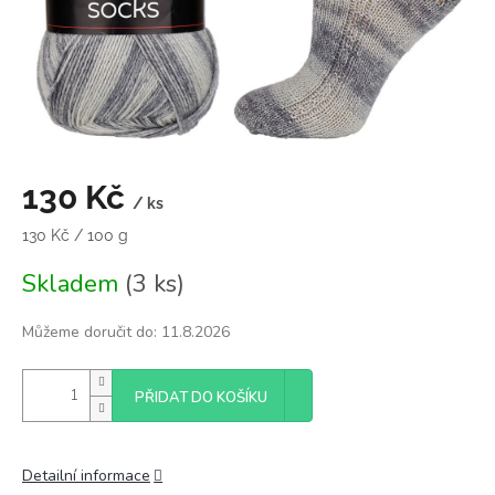
130 Kč
/ ks
Měrná
130 Kč / 100 g
cena:
Skladem
(3 ks)
Můžeme doručit do:
11.8.2026
PŘIDAT DO KOŠÍKU
Detailní informace