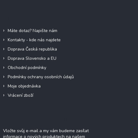
á
p
a
Informace pro vás
t
í
Máte dotaz? Napište nám
Kontakty - kde nás najdete
Doprava Česká republika
Doprava Slovensko a EU
Obchodní podmínky
Podmínky ochrany osobních údajů
Moje objednávka
Vrácení zboží
Odebírat newsletter
Vložte svůj e-mail a my vám budeme zasílat
informace o nových produktech na našem