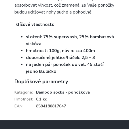
absorbovat vlhkost, což znamená, že Vaše ponožky
budou udržovat nohy suché a pohodlné.
klíčové vlastnosti:
složení: 75% superwash, 25% bambusová
viskóza
hmotnost: 100g, návin: cca 400m
doporučené jehlice/háček: 2,5 – 3
na jeden pár ponožek do vel. 45 stačí
jedno klubíčko
Doplňkové parametry
Kategorie
:
Bamboo socks - ponožková
Hmotnost
:
0.1 kg
EAN
:
8594180817647
Z