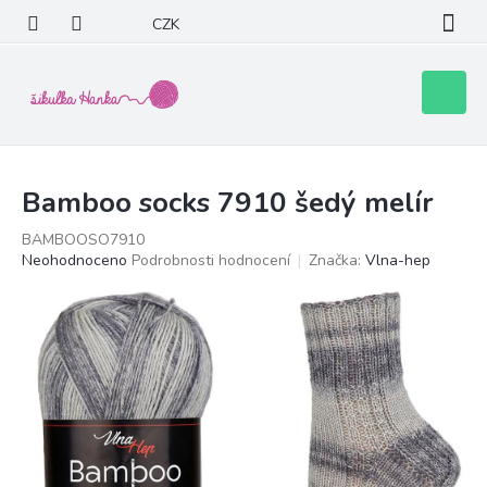
Přejít
CZK
na
obsah
Nákupní
košík
Bamboo socks 7910 šedý melír
BAMBOOSO7910
Průměrné
Neohodnoceno
Podrobnosti hodnocení
Značka:
Vlna-hep
hodnocení
produktu
je
0,0
z
5
hvězdiček.