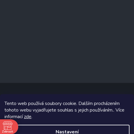
Tento web používá soubory cookie. Dalším procházením
Copyright 2026
www.prizealize.cz
. Všechna práva vyhrazena.
tohoto webu vyjadřujete souhlas s jejich používáním.. Více
informací
zde
.
Grafický návrh vytvořil a na Shoptet implementoval
Tomáš Hlad
&
Shoptetak.cz
.
Nastavení
Zobrazit