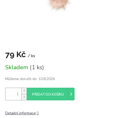
79 Kč
/ ks
Měrná
Skladem
(1 ks)
cena:
Můžeme doručit do:
10.8.2026
PŘIDAT DO KOŠÍKU
Detailní informace