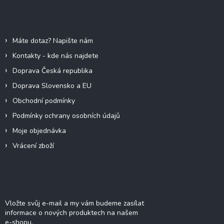
p
a
Informace pro vás
t
í
Máte dotaz? Napište nám
Kontakty - kde nás najdete
Doprava Česká republika
Doprava Slovensko a EU
Obchodní podmínky
Podmínky ochrany osobních údajů
Moje objednávka
Vrácení zboží
Odebírat newsletter
Vložte svůj e-mail a my vám budeme zasílat
informace o nových produktech na našem
e-shopu.