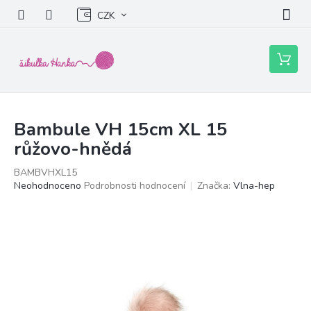
Přejít
CZK
na
obsah
Nákupní
košík
Bambule VH 15cm XL 15
růžovo-hnědá
BAMBVHXL15
Průměrné
Neohodnoceno
Podrobnosti hodnocení
Značka:
Vlna-hep
hodnocení
produktu
je
0,0
z
5
hvězdiček.