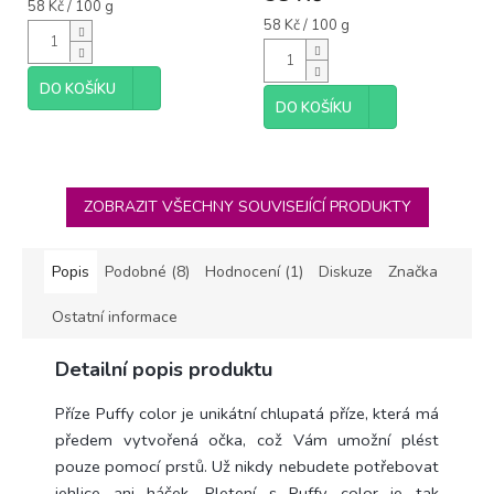
je
Měrná
58 Kč / 100 g
5,0
cena:
Měrná
58 Kč / 100 g
cena:
z
5
hvězdiček.
DO KOŠÍKU
DO KOŠÍKU
ZOBRAZIT VŠECHNY SOUVISEJÍCÍ PRODUKTY
Popis
Podobné (8)
Hodnocení (1)
Diskuze
Značka
Ostatní informace
Detailní popis produktu
Příze Puffy color je unikátní chlupatá příze, která má
předem vytvořená očka, což Vám umožní plést
pouze pomocí prstů. Už nikdy nebudete potřebovat
jehlice ani háček. Pletení s Puffy color je tak