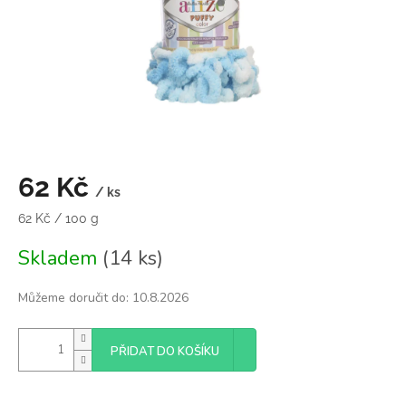
62 Kč
/ ks
Měrná
62 Kč / 100 g
cena:
Skladem
(14 ks)
Můžeme doručit do:
10.8.2026
PŘIDAT DO KOŠÍKU