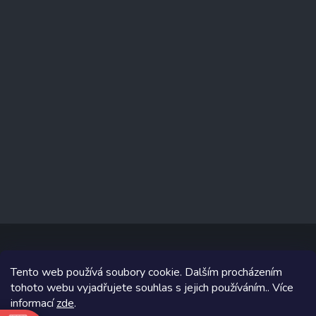
Tento web používá soubory cookie. Dalším procházením
Copyright 2026
www.prizealize.cz
. Všechna práva vyhrazena.
tohoto webu vyjadřujete souhlas s jejich používáním.. Více
informací
zde
.
Grafický návrh vytvořil a na Shoptet implementoval
Tomáš Hlad
&