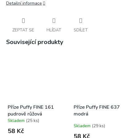
Detailní informace
ZEPTAT SE
HLÍDAT
SDÍLET
Související produkty
Příze Puffy FINE 161
Příze Puffy FINE 637
pudrově růžová
modrá
Skladem
(25 ks)
Průměrné
Skladem
(29 ks)
hodnocení
58 Kč
produktu
58 Kč