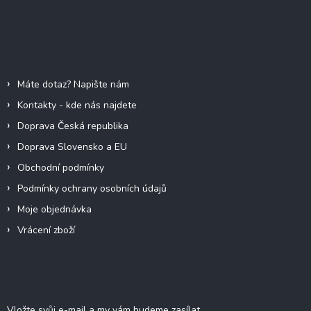
Z
á
p
a
Informace pro vás
t
í
Máte dotaz? Napište nám
Kontakty - kde nás najdete
Doprava Česká republika
Doprava Slovensko a EU
Obchodní podmínky
Podmínky ochrany osobních údajů
Moje objednávka
Vrácení zboží
Odebírat newsletter
Vložte svůj e-mail a my vám budeme zasílat