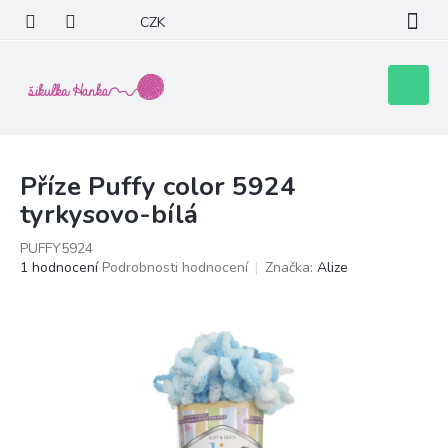
Přejít
CZK
na
obsah
Nákupní
košík
Příze Puffy color 5924
tyrkysovo-bílá
PUFFY5924
Průměrné
1 hodnocení
Podrobnosti hodnocení
Značka:
Alize
hodnocení
produktu
je
5,0
z
5
hvězdiček.