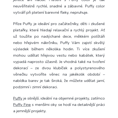
neuvěřitelně rychlé, snadné a zábavné. Puffy color
vytváří při pletení barevné fleky, nepruhuje.
Příze Puffy je ideální pro začátečníky, děti i zkušené
pletařky, které hledají relaxační a rychlý projekt. Ať
už toužíte po nadýchané dece, měkkém polštáři
nebo hřejivém nákrčníku, Puffy Vám zajistí skvělý
výsledek během několika hodin. Ti více zkušení
mohou udělat hřejivou vestu nebo kabátek, který
vypadá naprosto úžasně. Je vhodná také na tvoření
dekorací – ze dvou klubíček a polystyrenového
věnečku vytvoříte věnec na jakékolik období –
nabídka barev je tak široká, že můžete udělat jarní,
podzimní i zimní dekoraci.
Puffy
je silnější, ideální na objemné projekty, zatímco
Puffy Fine
s menšími oky se hodí na detailnější práci
a jemnější projekty.