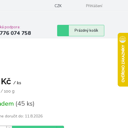
Podmínky ochrany osobních údajů
CZK
Moje objednávka
Přihlášení
Vrácení zbož
cká podpora:
Nákupní
Prázdný košík
776 074 758
košík
 Kč
/ ks
á
 / 100 g
ladem
(45 ks)
e doručit do:
11.8.2026