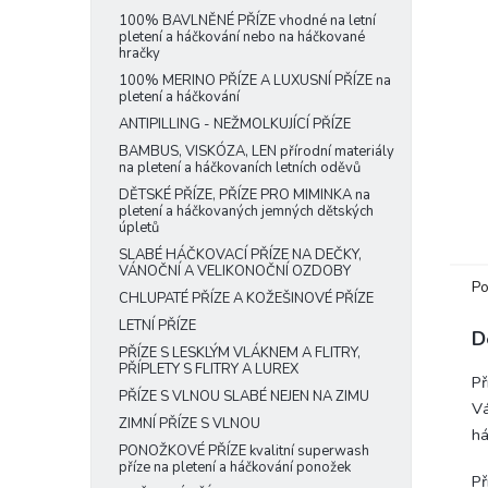
e
100% BAVLNĚNÉ PŘÍZE vhodné na letní
pletení a háčkování nebo na háčkované
l
hračky
100% MERINO PŘÍZE A LUXUSNÍ PŘÍZE na
pletení a háčkování
ANTIPILLING - NEŽMOLKUJÍCÍ PŘÍZE
BAMBUS, VISKÓZA, LEN přírodní materiály
na pletení a háčkovaních letních oděvů
DĚTSKÉ PŘÍZE, PŘÍZE PRO MIMINKA na
pletení a háčkovaných jemných dětských
úpletů
SLABÉ HÁČKOVACÍ PŘÍZE NA DEČKY,
VÁNOČNÍ A VELIKONOČNÍ OZDOBY
Po
CHLUPATÉ PŘÍZE A KOŽEŠINOVÉ PŘÍZE
LETNÍ PŘÍZE
D
PŘÍZE S LESKLÝM VLÁKNEM A FLITRY,
PŘÍPLETY S FLITRY A LUREX
Př
PŘÍZE S VLNOU SLABÉ NEJEN NA ZIMU
Vá
ZIMNÍ PŘÍZE S VLNOU
há
PONOŽKOVÉ PŘÍZE kvalitní superwash
příze na pletení a háčkování ponožek
Př