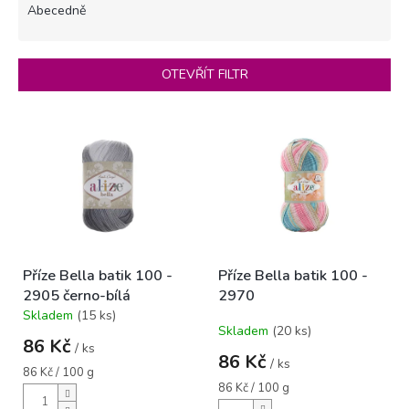
e
Abecedně
n
í
p
OTEVŘÍT FILTR
r
o
V
d
ý
u
p
k
i
t
s
ů
p
r
o
Příze Bella batik 100 -
Příze Bella batik 100 -
d
2905 černo-bílá
2970
u
Skladem
(15 ks)
k
Průměrné
Skladem
(20 ks)
hodnocení
t
86 Kč
/ ks
produktu
ů
86 Kč
/ ks
je
Měrná
86 Kč / 100 g
5,0
cena:
Měrná
86 Kč / 100 g
cena:
z