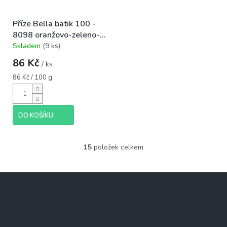
Příze Bella batik 100 -
8098 oranžovo-zeleno-
fialová
Skladem
(9 ks)
Průměrné
hodnocení
86 Kč
/ ks
produktu
je
Měrná
86 Kč / 100 g
5,0
cena:
z
5
hvězdiček.
DO KOŠÍKU
15
položek celkem
O
v
l
Z
á
á
d
p
a
c
a
Informace pro vás
í
t