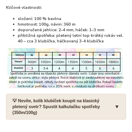
Klíčové vlastnosti:
složení: 100 % bavlna
hmotnost: 100g, návin: 360 m
doporučené jehlice: 2–4 mm, háček: 1–3 mm
přibližná spotřeba: pletený letní top krátký rukáv vel.
40 – cca 3 klubíčka, háčkovaný 3-4 klubíčka
💡 Nevíte, kolik klubíček koupit na klasický
▼
pletený svetr? Spustit kalkulačku spotřeby
(350m/100g)