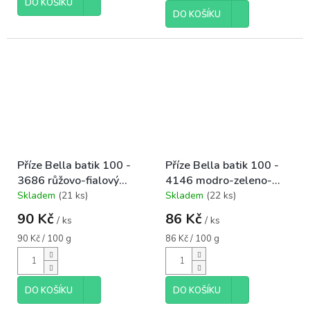
hvězdiček.
DO KOŠÍKU
DO KOŠÍKU
Příze Bella batik 100 -
Příze Bella batik 100 -
3686 růžovo-fialový
4146 modro-zeleno-
melír
žlutý melír
Skladem
(21 ks)
Skladem
(22 ks)
Průměrné
Průměrné
hodnocení
hodnocení
90 Kč
86 Kč
/ ks
/ ks
produktu
produktu
je
je
Měrná
Měrná
90 Kč / 100 g
86 Kč / 100 g
5,0
5,0
cena:
cena:
z
z
5
5
hvězdiček.
hvězdiček.
DO KOŠÍKU
DO KOŠÍKU