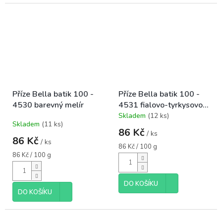
Příze Bella batik 100 -
Příze Bella batik 100 -
4530 barevný melír
4531 fialovo-tyrkysovo-
růžová
Skladem
(12 ks)
Průměrné
Skladem
(11 ks)
hodnocení
86 Kč
/ ks
produktu
86 Kč
/ ks
je
Měrná
86 Kč / 100 g
5,0
Měrná
cena:
86 Kč / 100 g
cena:
z
5
hvězdiček.
DO KOŠÍKU
DO KOŠÍKU