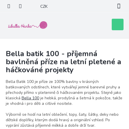
Přejít
CZK
na
obsah
Nákupní
košík
Bella batik 100 - příjemná
bavlněná příze na letní pletené a
háčkováné projekty
Bella Batik 100 je příze ze 100% bavlny v krásných
batikovaných odstínech, které vytvářejí jemné barevné pruhy a
přechody přímo v pletenině či háčkovaném projektu. Stejně jako
klasická
Bella 100
je hebká, prodyšná a šetrná k pokožce, takže
je vhodná i pro děti a citlivé nositele.
Výborně se hodí na letní oblečení, topy, šaty, šátky, deky nebo
dětské doplňky, kterým dodá hravý a originální vzhled. Po
vyprání zůstává příjemně měkká a dobře drží tvar.