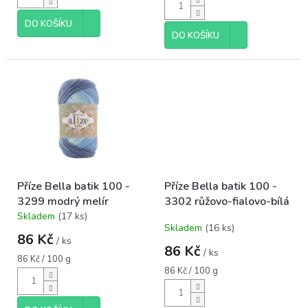
5
hvězdiček.
DO KOŠÍKU
DO KOŠÍKU
Příze Bella batik 100 -
Příze Bella batik 100 -
3299 modrý melír
3302 růžovo-fialovo-bílá
Skladem
(17 ks)
Průměrné
Skladem
(16 ks)
hodnocení
86 Kč
/ ks
produktu
86 Kč
/ ks
je
Měrná
86 Kč / 100 g
5,0
cena:
Měrná
86 Kč / 100 g
cena:
z
5