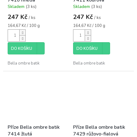
Skladem
(3 ks)
Skladem
(3 ks)
Průměrné
Průměrné
hodnocení
hodnocení
247 Kč
247 Kč
/ ks
/ ks
produktu
produktu
je
je
Měrná
Měrná
164,67 Kč / 100 g
164,67 Kč / 100 g
5,0
5,0
cena:
cena:
z
z
5
5
hvězdiček.
hvězdiček.
DO KOŠÍKU
DO KOŠÍKU
Bella ombre batik
Bella ombre batik
Příze Bella ombre batik
Příze Bella ombre batik
7414 žlutá
7429 růžovo-fialová