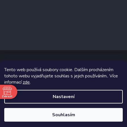
Tento web používá soubory cookie. Dalším procházením
Copyright 2026
www.prizealize.cz
. Všechna práva vyhrazena.
tohoto webu vyjadřujete souhlas s jejich používáním.. Více
informací
zde
.
Grafický návrh vytvořil a na Shoptet implementoval
Tomáš Hlad
&
Shoptetak.cz
.
Nastavení
Zobrazit
ě
Vytvořil Shoptet
Souhlasím