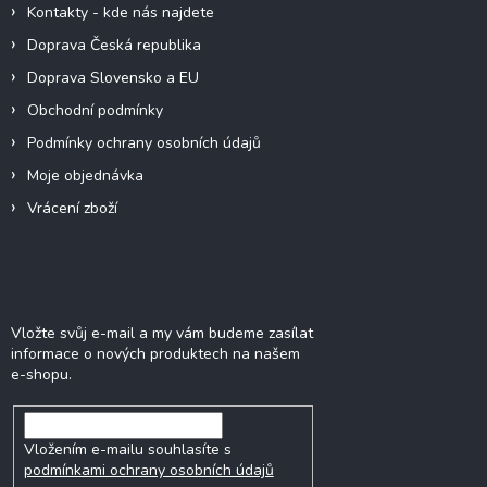
v
Kontakty - kde nás najdete
k
y
Doprava Česká republika
v
Doprava Slovensko a EU
ý
p
Obchodní podmínky
i
Podmínky ochrany osobních údajů
s
u
Moje objednávka
Vrácení zboží
Odebírat newsletter
Vložte svůj e-mail a my vám budeme zasílat
informace o nových produktech na našem
e-shopu.
Vložením e-mailu souhlasíte s
podmínkami ochrany osobních údajů