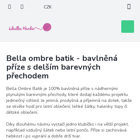
Přejít
CZK
na
obsah
Nákupní
košík
Bella ombre batik - bavlněná
příze s delším barevných
přechodem
Bella Ombre Batik je 100% bavlněná příze s nádhernými
plynulými barevnými přechody, které dodají každému projektu
jedinečný vzhled. Je jemná, prodyšná a příjemná na dotek, takže
se skvěle hodí pro letní oblečení, lehké šátky, halenky, topy či
dětské oblečení.
Díky dlouhému návinu vystačí jedno klubíčko i na větší projekt,
například vzdušný šátek nebo letní pončo. Příze si zachovává
hebkost i po vyprání a dobře drží tvar.