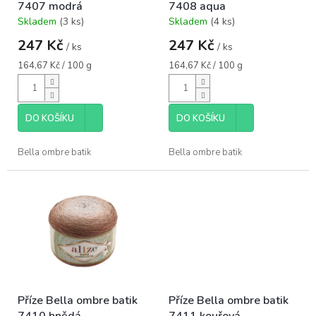
7407 modrá
7408 aqua
u
Skladem
(3 ks)
Skladem
(4 ks)
k
Průměrné
Průměrné
hodnocení
hodnocení
t
247 Kč
247 Kč
/ ks
/ ks
produktu
produktu
ů
je
je
Měrná
Měrná
164,67 Kč / 100 g
164,67 Kč / 100 g
5,0
5,0
cena:
cena:
z
z
5
5
hvězdiček.
hvězdiček.
DO KOŠÍKU
DO KOŠÍKU
Bella ombre batik
Bella ombre batik
Příze Bella ombre batik
Příze Bella ombre batik
7410 hnědá
7411 kouřová