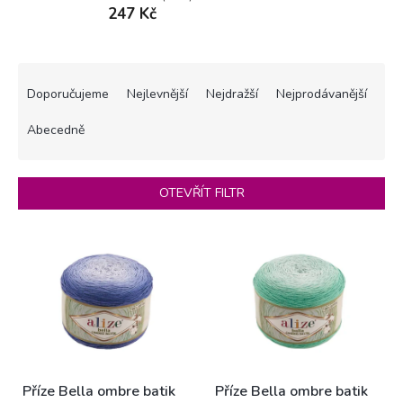
247 Kč
Ř
a
Doporučujeme
Nejlevnější
Nejdražší
Nejprodávanější
z
e
Abecedně
n
í
p
OTEVŘÍT FILTR
r
o
V
d
ý
u
p
k
i
t
s
ů
p
r
o
Příze Bella ombre batik
Příze Bella ombre batik
d